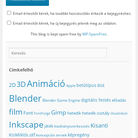
Email értesítőt kérek, ha további hozzászólás érkezik a bejegyzéshez.
Email értesítőt kérek, ha új bejegyzés jelenik meg az oldalon.
This blog is kept spam free by
WP-SpamFree
.
Címkefelhő
Animáció
3D
2D
betűtípus
BGE
Apple
Blender
digitális festés
előadás
Blender Game Engine
film
Gimp
Font
hetedik
hetedik osztály
FontForge
illusztráció
Inkscape
Kisanti
játék
kiadványszerkesztés
KisMiklós.otf
képregény
koncepciós tervek