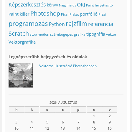
Képszerkesztés
OKJ
könyv
Nagymaros
Paint helyettesítő
Photoshop
portfólió
Paint killer
Pixar
Plakát
Prezi
programozás
rajzfilm
referencia
Python
Scratch
tipográfia
stop motion
számítógépes grafika
vektor
Vektorgrafika
Legnépszerűbb bejegyzések és oldalak
Vektoros illusztráció Photoshopban
2026. AUGUSZTUS
h
k
s
c
p
s
v
1
2
3
4
5
6
7
8
9
10
11
12
13
14
15
16