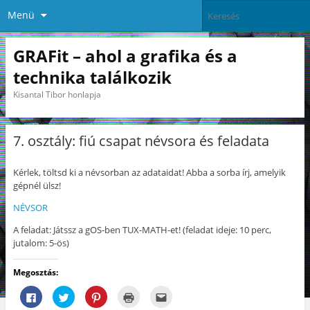
Menü
GRAFit – ahol a grafika és a
technika találkozik
Kisantal Tibor honlapja
7. osztály: fiú csapat névsora és feladata
Kérlek, töltsd ki a névsorban az adataidat! Abba a sorba írj, amelyik
gépnél ülsz!
NÉVSOR
A feladat: Játssz a gOS-ben TUX-MATH-et! (feladat ideje: 10 perc,
jutalom: 5-ös)
Megosztás:
F
K
K
K
A
a
a
a
a
j