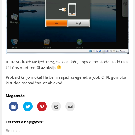
Itt az Android! Ne ijedj meg, csak azt kéri, hogy a mobilodat tedd rá a
töltőre, mert merül az aksija
Próbáld ki, jó móka! Ha benn ragad az egered, a jobb CTRL gombbal
ki tudod szabadítani az ablakból.
Megosztás:
F
K
K
K
A
a
a
a
a
j
c
t
t
t
á
e
t
t
t
n
b
i
i
i
l
Tetszett a bejegyzés?
o
n
n
n
á
o
t
t
t
s
k
s
s
s
e
Betöltés...
o
i
o
i
g