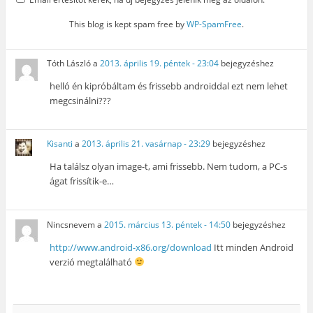
This blog is kept spam free by
WP-SpamFree
.
Tóth László
a
2013. április 19. péntek - 23:04
bejegyzéshez
helló én kipróbáltam és frissebb androiddal ezt nem lehet
megcsinálni???
Kisanti
a
2013. április 21. vasárnap - 23:29
bejegyzéshez
Ha találsz olyan image-t, ami frissebb. Nem tudom, a PC-s
ágat frissítik-e…
Nincsnevem
a
2015. március 13. péntek - 14:50
bejegyzéshez
http://www.android-x86.org/download
Itt minden Android
verzió megtalálható