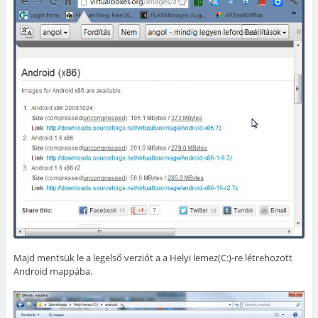
Majd mentsük le a legelső verziót a a Helyi lemez(C:)-re létrehozott
Android mappába.