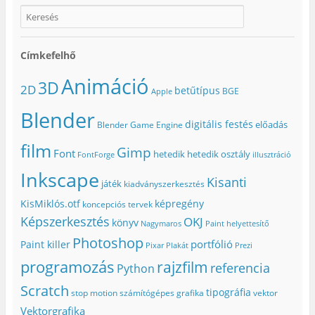
Címkefelhő
Animáció
3D
2D
betűtípus
BGE
Apple
Blender
digitális festés
előadás
Blender Game Engine
film
Gimp
Font
hetedik
hetedik osztály
FontForge
illusztráció
Inkscape
Kisanti
játék
kiadványszerkesztés
KisMiklós.otf
képregény
koncepciós tervek
Képszerkesztés
OKJ
könyv
Nagymaros
Paint helyettesítő
Photoshop
portfólió
Paint killer
Pixar
Plakát
Prezi
programozás
rajzfilm
referencia
Python
Scratch
tipográfia
stop motion
számítógépes grafika
vektor
Vektorgrafika