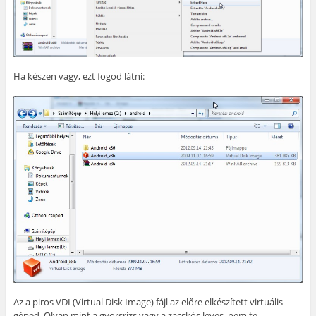
Ha készen vagy, ezt fogod látni:
Az a piros VDI (Virtual Disk Image) fájl az előre elkészített virtuális
géped. Olyan mint a gyorsrizs vagy a zacskós leves, nem te