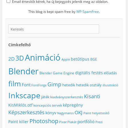
Email értesítőt kérek, ha új bejegyzés jelenik meg az oldalon.
This blog is kept spam free by
WP-SpamFree
.
Címkefelhő
Animáció
3D
2D
betűtípus
BGE
Apple
Blender
digitális festés
előadás
Blender Game Engine
film
Gimp
Font
hetedik
hetedik osztály
FontForge
illusztráció
Inkscape
Kisanti
játék
kiadványszerkesztés
KisMiklós.otf
képregény
koncepciós tervek
Képszerkesztés
OKJ
könyv
Nagymaros
Paint helyettesítő
Photoshop
portfólió
Paint killer
Pixar
Plakát
Prezi