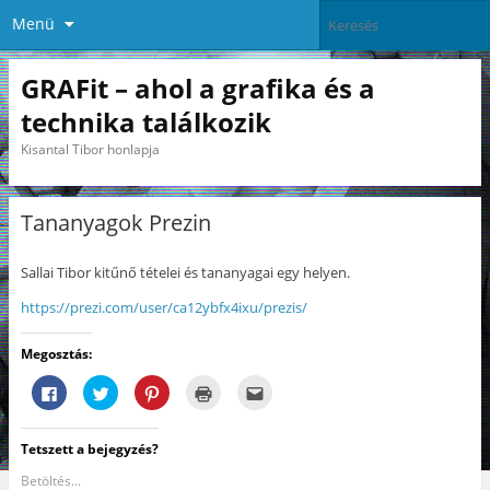
Menü
GRAFit – ahol a grafika és a
technika találkozik
Kisantal Tibor honlapja
Tananyagok Prezin
Sallai Tibor kitűnő tételei és tananyagai egy helyen.
https://prezi.com/user/ca12ybfx4ixu/prezis/
Megosztás:
F
K
K
K
A
a
a
a
a
j
c
t
t
t
á
e
t
t
t
n
b
i
i
i
l
Tetszett a bejegyzés?
o
n
n
n
á
o
t
t
t
s
k
s
s
s
e
Betöltés...