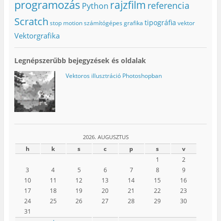
programozás
rajzfilm
referencia
Python
Scratch
tipográfia
stop motion
számítógépes grafika
vektor
Vektorgrafika
Legnépszerűbb bejegyzések és oldalak
Vektoros illusztráció Photoshopban
2026. AUGUSZTUS
h
k
s
c
p
s
v
1
2
3
4
5
6
7
8
9
10
11
12
13
14
15
16
17
18
19
20
21
22
23
24
25
26
27
28
29
30
31