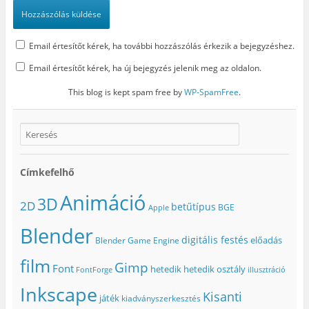
Email értesítőt kérek, ha további hozzászólás érkezik a bejegyzéshez.
Email értesítőt kérek, ha új bejegyzés jelenik meg az oldalon.
This blog is kept spam free by
WP-SpamFree
.
Címkefelhő
Animáció
3D
2D
betűtípus
BGE
Apple
Blender
digitális festés
előadás
Blender Game Engine
film
Gimp
Font
hetedik
hetedik osztály
FontForge
illusztráció
Inkscape
Kisanti
játék
kiadványszerkesztés