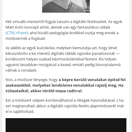
Két virtuális mestertől fogjuk tanulni a digitális festészetet. Az egyik
Matt Kohr koncept artist, akinek van egy fantasztikus oldala
(CTRL+Paint)
, ahol kiváló pedagógiai érzékkel osztja meg ennek a
módszernek a fogásait.
Az alábbi az egyik kulcslecke, melyben bemutatja azt, hogy lehet
kiküszöbölni a kis méretű digitális táblák rajzolási paradoxonát —
korlátozott helyen szabad kézmozdulatokkal festeni. Kis helyen
ugyanis lassabban mozgatod a kezed, emiatt pedig bizonytalanná
válnak a vonalaid.
Nos, a módszer lényege, hogy
a képre kerülő vonalakat építsd fel
szakaszokból, melyeket lendületes vonalakkal rajzolj meg. Ha
túlszaladtál, akkor töröld vissza radírral.
Ezt a módszert szépen kombinálhatod a rétegek használatával, s ha
ezt megtanultad, akkor a digitális rajzolás-festés alapmódszerét már
el is sajátítottad.