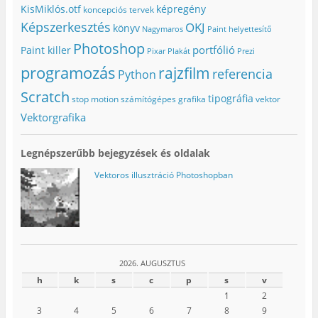
KisMiklós.otf
képregény
koncepciós tervek
Képszerkesztés
OKJ
könyv
Nagymaros
Paint helyettesítő
Photoshop
portfólió
Paint killer
Pixar
Plakát
Prezi
programozás
rajzfilm
referencia
Python
Scratch
tipográfia
stop motion
számítógépes grafika
vektor
Vektorgrafika
Legnépszerűbb bejegyzések és oldalak
Vektoros illusztráció Photoshopban
2026. AUGUSZTUS
h
k
s
c
p
s
v
1
2
3
4
5
6
7
8
9