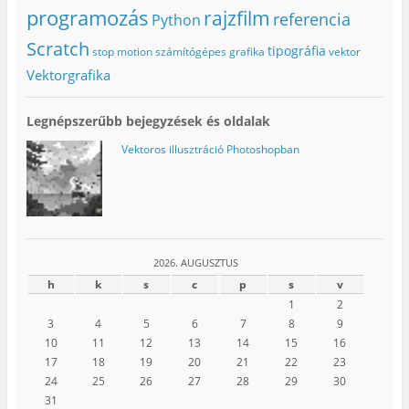
programozás
rajzfilm
referencia
Python
Scratch
tipográfia
stop motion
számítógépes grafika
vektor
Vektorgrafika
Legnépszerűbb bejegyzések és oldalak
Vektoros illusztráció Photoshopban
2026. AUGUSZTUS
h
k
s
c
p
s
v
1
2
3
4
5
6
7
8
9
10
11
12
13
14
15
16
17
18
19
20
21
22
23
24
25
26
27
28
29
30
31