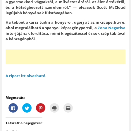
a gyermekkori vágyakról, a művészet áráról, az élet értékéről,
és a kétségbeesett szerelemről.” — olvassuk Scott McCloud
legújabb könyvének fülszövegében.
Ha többet akarsz tudni a könyvről, ugorj át az inkscape.hu-re,
ahol megtalálható a spanyol képregényportál, a
Zona Negativa
interjújának fordítása, némi kiegészítéssel és sok szép táblával
a képregényből.
A riport itt olvasható.
Megosztás:
F
K
K
K
A
a
a
a
a
j
c
t
t
t
á
e
t
t
t
n
b
i
i
i
l
Tetszett a bejegyzés?
o
n
n
n
á
o
t
t
t
s