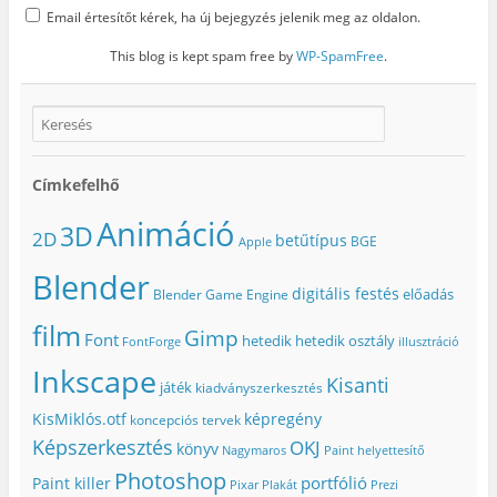
Email értesítőt kérek, ha új bejegyzés jelenik meg az oldalon.
This blog is kept spam free by
WP-SpamFree
.
Címkefelhő
Animáció
3D
2D
betűtípus
BGE
Apple
Blender
digitális festés
előadás
Blender Game Engine
film
Gimp
Font
hetedik
hetedik osztály
FontForge
illusztráció
Inkscape
Kisanti
játék
kiadványszerkesztés
KisMiklós.otf
képregény
koncepciós tervek
Képszerkesztés
OKJ
könyv
Nagymaros
Paint helyettesítő
Photoshop
portfólió
Paint killer
Pixar
Plakát
Prezi