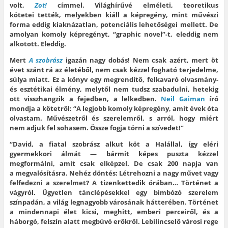
volt,
Zot!
címmel. Világhírűvé elméleti, teoretikus
kötetei tették, melyekben kiáll a képregény, mint művészi
forma eddig kiaknázatlan, potenciális lehetőségei mellett. De
amolyan komoly képregényt, “graphic novel”-t, eleddig nem
alkotott. Eleddig.
Mert
A szobrász
igazán nagy dobás! Nem csak azért, mert öt
évet szánt rá az életéből, nem csak kézzel fogható terjedelme,
súlya miatt. Ez a könyv egy megrendítő, felkavaró olvasmány-
és esztétikai élmény, melytől nem tudsz szabadulni, hetekig
ott visszhangzik a fejedben, a lelkedben.
Neil Gaiman
író
mondja a kötetről: “A legjobb komoly képregény, amit évek óta
olvastam. Művészetről és szerelemről, s arról, hogy miért
nem adjuk fel sohasem. Össze fogja törni a szívedet!”
“David, a fiatal szobrász alkut köt a Halállal, így eléri
gyermekkori álmát — bármit képes puszta kézzel
megformálni, amit csak elképzel. De csak 200 napja van
a megvalósításra. Nehéz döntés: Létrehozni a nagy művet vagy
felfedezni a szerelmet? A tizenkettedik órában…
Történet a
vágyról. Ügyetlen tánclépésekkel egy bimbózó szerelem
színpadán, a világ legnagyobb városának hátterében.
Történet
a mindennapi élet kicsi, meghitt, emberi perceiről, és a
háborgó, felszín alatt megbúvó erőkről.
Lebilincselő városi rege