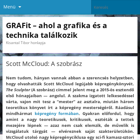
Menü
GRAFit – ahol a grafika és a
technika találkozik
Kisantal Tibor honlapja
Scott McCloud: A szobrász
Nem tudom, hányan vannak abban a szerencsés helyzetben,
hogy olvashatták Scott McCloud legújabb képregénykönyvét.
The Sculptor
(A szobrász) címmel jelent meg a 2015-ös esztendő
első hónapjaiban — angolul.
A szakma izgatott lelkesedéssel
várta, vajon mit tesz a “mester” az asztalra, miután három
teoretikus könyvet írt a képregény mesterségéről. Ráadásul
mindhármat
képregény formában
.
Gyakran előfordul, hogy
amint a nagy teoretikusok, kritikusok, esztéták a tettek
mezejére lépnek — azaz nem csak elemzik, de művelik is
vizsgálatuk tárgyát — elvéreznek saját szakterületükön.
McCloud utolsó nagy képregényciklusa egy sci-fi kamasz-sztori