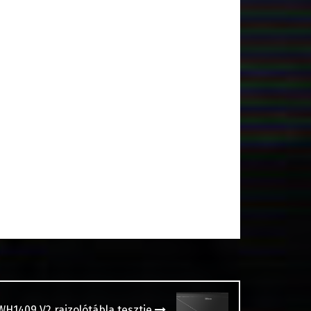
WH1409 V2 rajzolótábla tesztje