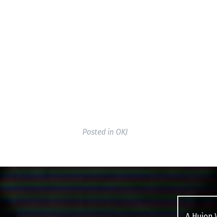
Posted in
OKJ
A Huion 