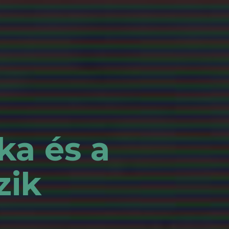
ka és a
zik