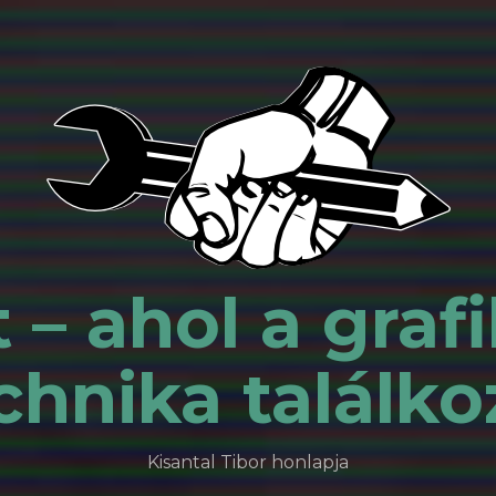
 – ahol a grafi
chnika találko
Kisantal Tibor honlapja