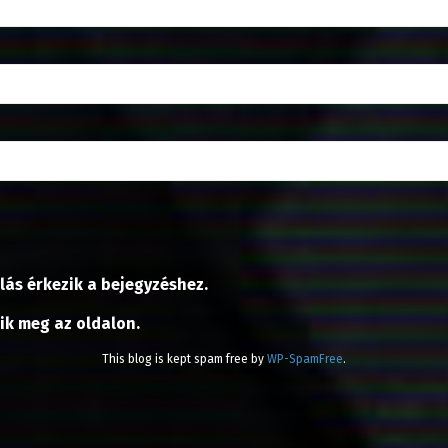
lás érkezik a bejegyzéshez.
nik meg az oldalon.
This blog is kept spam free by
WP-SpamFree
.