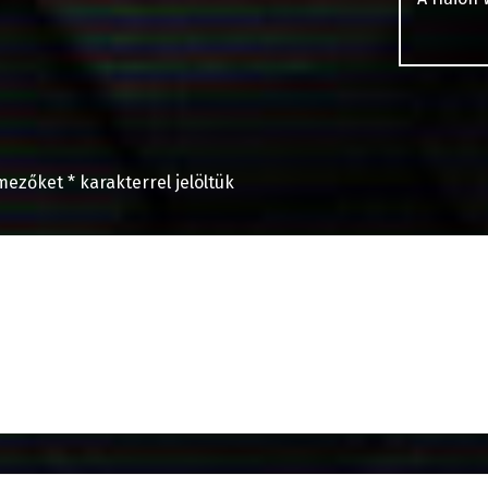
 mezőket
*
karakterrel jelöltük