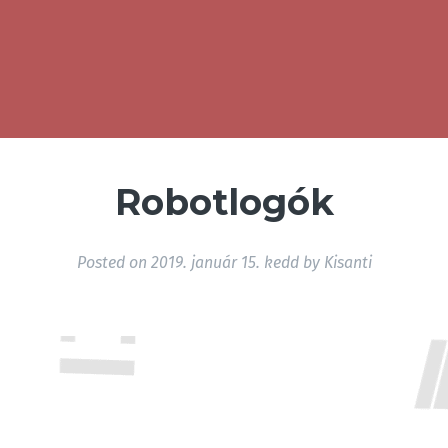
Robotlogók
Posted on
2019. január 15. kedd
by
Kisanti