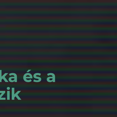
ka és a
zik