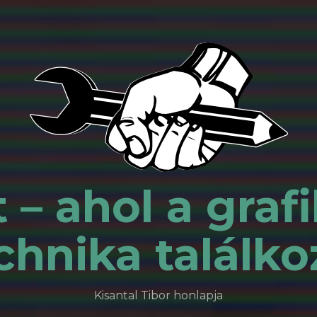
 – ahol a grafi
chnika találko
Kisantal Tibor honlapja