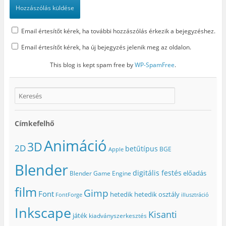
Email értesítőt kérek, ha további hozzászólás érkezik a bejegyzéshez.
Email értesítőt kérek, ha új bejegyzés jelenik meg az oldalon.
This blog is kept spam free by
WP-SpamFree
.
Címkefelhő
Animáció
3D
2D
betűtípus
BGE
Apple
Blender
digitális festés
előadás
Blender Game Engine
film
Gimp
Font
hetedik
hetedik osztály
FontForge
illusztráció
Inkscape
Kisanti
játék
kiadványszerkesztés