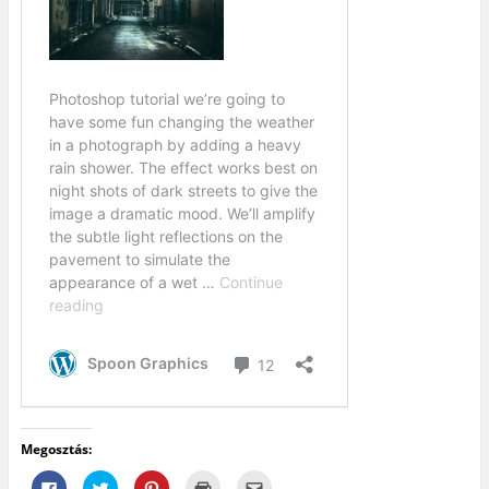
Megosztás:
F
K
K
K
A