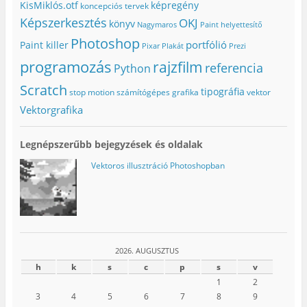
KisMiklós.otf
képregény
koncepciós tervek
Képszerkesztés
OKJ
könyv
Nagymaros
Paint helyettesítő
Photoshop
portfólió
Paint killer
Pixar
Plakát
Prezi
programozás
rajzfilm
referencia
Python
Scratch
tipográfia
stop motion
számítógépes grafika
vektor
Vektorgrafika
Legnépszerűbb bejegyzések és oldalak
Vektoros illusztráció Photoshopban
2026. AUGUSZTUS
h
k
s
c
p
s
v
1
2
3
4
5
6
7
8
9