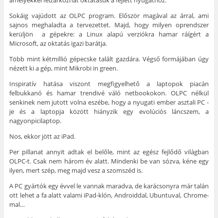
amelyekkel felzárkózhat oktatásuk a fejlett nyugathoz.
Sokáig vajúdott az OLPC program. Először magával az árral, ami
sajnos meghaladta a tervezettet. Majd, hogy milyen oprendszer
kerüljön a gépekre: a Linux alapú verziókra hamar ráígért a
Microsoft, az oktatás igazi barátja.
Több mint kétmillió gépecske talált gazdára. Végső formájában úgy
nézett ki a gép, mint Mikrobi in green.
Inspiratív hatása viszont megfigyelhető a laptopok piacán
felbukkanó és hamar trendivé váló netbookokon. OLPC nélkül
senkinek nem jutott volna eszébe, hogy a nyugati ember asztali PC -
je és a laptopja között hiányzik egy evolúciós láncszem, a
nagyonpicilaptop.
Nos, ekkor jött az iPad.
Per pillanat annyit adtak el belőle, mint az egész fejlődő világban
OLPC-t. Csak nem három év alatt. Mindenki be van sózva, kéne egy
ilyen, mert szép, meg majd vesz a szomszéd is.
A PC gyártók egy évvel le vannak maradva, de karácsonyra már talán
ott lehet a fa alatt valami iPad-klón, Androiddal, Ubuntuval, Chrome-
mal…