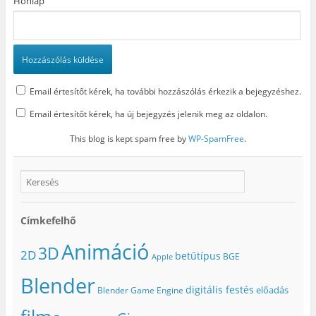
Honlap
Email értesítőt kérek, ha további hozzászólás érkezik a bejegyzéshez.
Email értesítőt kérek, ha új bejegyzés jelenik meg az oldalon.
This blog is kept spam free by
WP-SpamFree
.
Címkefelhő
Animáció
3D
2D
betűtípus
BGE
Apple
Blender
digitális festés
előadás
Blender Game Engine