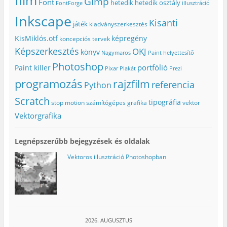
film
Gimp
Font
hetedik
hetedik osztály
FontForge
illusztráció
Inkscape
Kisanti
játék
kiadványszerkesztés
KisMiklós.otf
képregény
koncepciós tervek
Képszerkesztés
OKJ
könyv
Nagymaros
Paint helyettesítő
Photoshop
portfólió
Paint killer
Pixar
Plakát
Prezi
programozás
rajzfilm
referencia
Python
Scratch
tipográfia
stop motion
számítógépes grafika
vektor
Vektorgrafika
Legnépszerűbb bejegyzések és oldalak
Vektoros illusztráció Photoshopban
2026. AUGUSZTUS