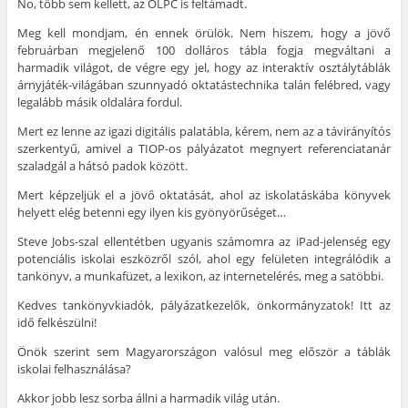
No, több sem kellett, az OLPC is feltámadt.
Meg kell mondjam, én ennek örülök. Nem hiszem, hogy a jövő
februárban megjelenő 100 dolláros tábla fogja megváltani a
harmadik világot, de végre egy jel, hogy az interaktív osztálytáblák
árnyjáték-világában szunnyadó oktatástechnika talán felébred, vagy
legalább másik oldalára fordul.
Mert ez lenne az igazi digitális palatábla, kérem, nem az a távirányítós
szerkentyű, amivel a TIOP-os pályázatot megnyert referenciatanár
szaladgál a hátsó padok között.
Mert képzeljük el a jövő oktatását, ahol az iskolatáskába könyvek
helyett elég betenni egy ilyen kis gyönyörűséget…
Steve Jobs-szal ellentétben ugyanis számomra az iPad-jelenség egy
potenciális iskolai eszközről szól, ahol egy felületen integrálódik a
tankönyv, a munkafüzet, a lexikon, az internetelérés, meg a satöbbi.
Kedves tankönyvkiadók, pályázatkezelők, önkormányzatok! Itt az
idő felkészülni!
Önök szerint sem Magyarországon valósul meg először a táblák
iskolai felhasználása?
Akkor jobb lesz sorba állni a harmadik világ után.