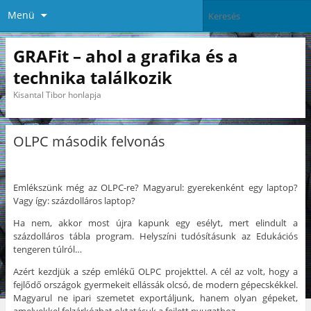
Menü
GRAFit – ahol a grafika és a
technika találkozik
Kisantal Tibor honlapja
OLPC második felvonás
Emlékszünk még az OLPC-re? Magyarul: gyerekenként egy laptop?
Vagy így: százdolláros laptop?
Ha nem, akkor most újra kapunk egy esélyt, mert elindult a
százdolláros tábla program. Helyszíni tudósításunk az Edukációs
tengeren túlról…
Azért kezdjük a szép emlékű OLPC projekttel. A cél az volt, hogy a
fejlődő országok gyermekeit ellássák olcsó, de modern gépecskékkel.
Magyarul ne ipari szemetet exportáljunk, hanem olyan gépeket,