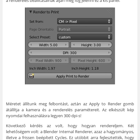
a renderelés beállításainak alján meg fog jelenni ez a kis panel:
Méretet állítunk meg felbontást, aztán az Apply to Render gomb
átállítja a kamera és a renderelés paramétereit. Az elkészült kép
nyomdai felhasználásra legyen 300 dpi-s!
Következő kérdés az volt, hogy hogyan rendereljem. Két
lehetőségem volt: a Blender Internal Renderer, azaz a hagyományos,
illetve a frissen beépített Cycles. Ez utóbbit arra fejlesztették, hogy