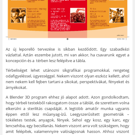
Az új leporelló tervezése is síkban kezdődött. Egy szabadkézi
vázlattal. Aztán eszembe jutott, mi van akkor, ha csavarunk egyet a
koncepción és a térben lesz felépítve a tábla.
Térbeliséget lehet utánozni síkgrafikai programokkal, rengeteg
odafigyeléssel, ügyességgel. Nekem viszont olyan eszköz kellett, ahol
nem nekem kell fejben tartani a síkokat, perspektívákat, fényeket és
árnyékokat.
A Blender 3D program ehhez jó alapot adott. Azon gondolkodtam,
hogy térbeli testekből rakosgatom össze a táblát, de szerettem volna
elkerülni a sterilitás csapdáját. A legtöbb amatőr munka ugyanis
éppen ettől lesz műanyag-ízű. Leegyszerűsített geometriák –
tökéletes testek, anyagok, fények. Sehol egy kosz, egy karc, egy
lencsehiba, egy becsillanás. Nekem viszont arra volt szükségem, hogy
amit felépítek, valamennyire valóságosnak hasson. Ahhoz viszont