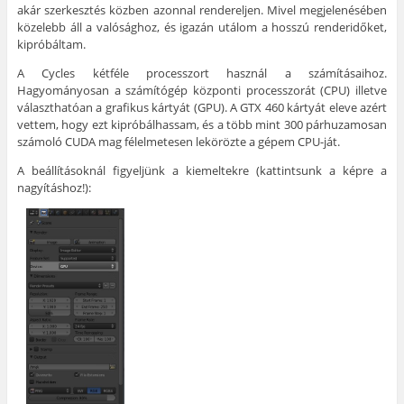
akár szerkesztés közben azonnal rendereljen. Mivel megjelenésében
közelebb áll a valósághoz, és igazán utálom a hosszú renderidőket,
kipróbáltam.
A Cycles kétféle processzort használ a számításaihoz.
Hagyományosan a számítógép központi processzorát (CPU) illetve
választhatóan a grafikus kártyát (GPU). A GTX 460 kártyát eleve azért
vettem, hogy ezt kipróbálhassam, és a több mint 300 párhuzamosan
számoló CUDA mag félelmetesen lekörözte a gépem CPU-ját.
A beállításoknál figyeljünk a kiemeltekre (kattintsunk a képre a
nagyításhoz!):