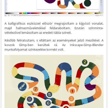
A kalligrafikus eszközzel először megrajzoltam a kígyózó vonalat,
majd halmazműveletekkel feldaraboltam. Ezután színminta-
vételezővel lemásoltam az eredeti tábla színeit.
Később feliratoztam, s elláttam az eseményeket jelző mezőkkel. A
koszok Gimp-ben kerültek rá. Az Inkscape-Gimp-Blender
munkafolyamat színkezelése korrekt volt.