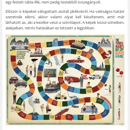
egy festett tábla illik, nem pedig testekből összegányolt.
Először is képeket válogattam asztali játékokról. Ha valóságos hatást
szeretnék elérni, akkor valami olyat kell készítenem, amit már
láthatott az, aki a kezébe veszi a szórólapot. A képek közül színeiben,
alakjaiban, retrós hatásában ez tetszett a legjobban.