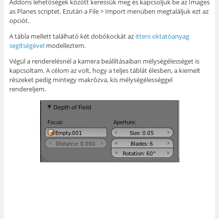
Addons lehetőségek között keressük meg és kapcsoljuk be az Images
as Planes scriptet. Ezután a File > Import menüben megtaláljuk ezt az
opciót.
A tábla mellett található két dobókockát az
itteni oktatóanyag
segítségével
modelleztem.
Végül a renderelésnél a kamera beállításaiban mélységélességet is
kapcsoltam. A célom az volt, hogy a teljes táblát élesben, a kiemelt
részeket pedig mintegy makrózva, kis mélységélességgel
rendereljem.