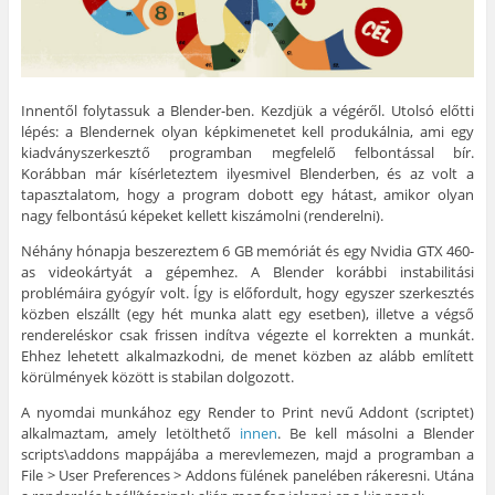
Innentől folytassuk a Blender-ben. Kezdjük a végéről. Utolsó előtti
lépés: a Blendernek olyan képkimenetet kell produkálnia, ami egy
kiadványszerkesztő programban megfelelő felbontással bír.
Korábban már kísérleteztem ilyesmivel Blenderben, és az volt a
tapasztalatom, hogy a program dobott egy hátast, amikor olyan
nagy felbontású képeket kellett kiszámolni (renderelni).
Néhány hónapja beszereztem 6 GB memóriát és egy Nvidia GTX 460-
as videokártyát a gépemhez. A Blender korábbi instabilitási
problémáira gyógyír volt. Így is előfordult, hogy egyszer szerkesztés
közben elszállt (egy hét munka alatt egy esetben), illetve a végső
rendereléskor csak frissen indítva végezte el korrekten a munkát.
Ehhez lehetett alkalmazkodni, de menet közben az alább említett
körülmények között is stabilan dolgozott.
A nyomdai munkához egy Render to Print nevű Addont (scriptet)
alkalmaztam, amely letölthető
innen
. Be kell másolni a Blender
scripts\addons mappájába a merevlemezen, majd a programban a
File > User Preferences > Addons fülének panelében rákeresni. Utána