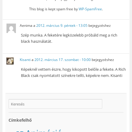
This blog is kept spam free by
WP-SpamFree
.
Aenima
a
2012. március 9. péntek - 13:05
bejegyzéshez
Szép munka. A feketére legközelebb próbáld meg a rich
black használatát.
Kisanti
a
2012. március 17. szombat - 10:00
bejegyzéshez
Képeknél vettem észre, hogy kikopott belőle a fekete. A Rich
Black csak nyomtatott színekre telíti, képekre nem. Kisanti
Címkefelhő