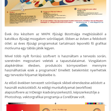
Évek óta készítem az MKPK Ifjúsági Bizottsága megbízásából a
katolikus ifjúsági mozgalom szórólapjait. Ebben az évben a feldobott
ötlet: az éves ifjúsági programokat tartalmazó leporelló fő grafikai
motívuma egy táblás játék legyen.
Mivel több nyílt forrású szoftvert is használtam a tervezés során,
szeretném megosztani veletek a tapasztalataimat. Vizsgálatom
alapkérdése: élesben, produkciós környezetben mennyire
használhatóak ezek a programok? Emellett betekintést nyerhettek
egy tervezési folyamat lépéseibe is.
Az előző években tervezett szórólapok síkbeli elrendezése adódott a
használt eszközökből. Az eddigi munkafolyamat (workflow)
alapszoftvere az InDesign kiadványszerkesztő, képszerkesztője a
Photoshop, vektorgrafikai programja a CorelDraw volt.