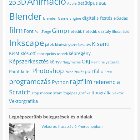
Animáció
3D
2D
betűtípus
BGE
Apple
Blender
digitális festés
előadás
Blender Game Engine
film
Gimp
Font
hetedik
hetedik osztály
FontForge
illusztráció
Inkscape
Kisanti
játék
kiadványszerkesztés
KisMiklós.otf
képregény
koncepciós tervek
Képszerkesztés
OKJ
könyv
Nagymaros
Paint helyettesítő
Photoshop
portfólió
Paint killer
Pixar
Plakát
Prezi
programozás
rajzfilm
referencia
Python
Scratch
tipográfia
stop motion
számítógépes grafika
vektor
Vektorgrafika
Legnépszerűbb bejegyzések és oldalak
Vektoros illusztráció Photoshopban