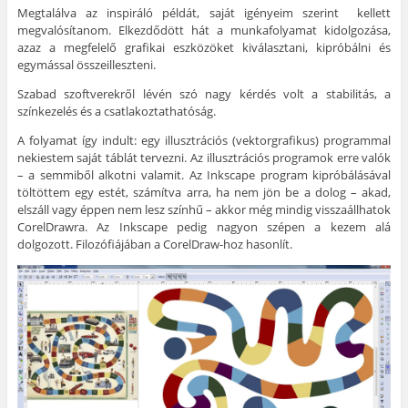
Megtalálva az inspiráló példát, saját igényeim szerint kellett
megvalósítanom. Elkezdődött hát a munkafolyamat kidolgozása,
azaz a megfelelő grafikai eszközöket kiválasztani, kipróbálni és
egymással összeilleszteni.
Szabad szoftverekről lévén szó nagy kérdés volt a stabilitás, a
színkezelés és a csatlakoztathatóság.
A folyamat így indult: egy illusztrációs (vektorgrafikus) programmal
nekiestem saját táblát tervezni. Az illusztrációs programok erre valók
– a semmiből alkotni valamit. Az Inkscape program kipróbálásával
töltöttem egy estét, számítva arra, ha nem jön be a dolog – akad,
elszáll vagy éppen nem lesz színhű – akkor még mindig visszaállhatok
CorelDrawra. Az Inkscape pedig nagyon szépen a kezem alá
dolgozott. Filozófiájában a CorelDraw-hoz hasonlít.