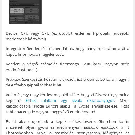
Device: CPU vagy GPU (ez utóbbit érdemes kipróbálni erősebb,
modernebb kártyával).
Integrator: Renderelés közben látjuk, hogy hányszor számolja át a
képet, finomítva a megjelenését.
Render: A végső számolás finomsága. (200 körül nagyon szép
eredményt hoz…)
Preview: Szerkesztés közbeni előnézet. Ezt érdemes 20 körül hagyni,
de erősebb gépnél többet is bír.
Volt még egy nagy kérdés: megoldható-e, hogy átlátszóak legyenek a
képeim?
Ehhez találtam egy kiváló oktatóanyagot.
Mivel
kapcsolótábla (Node Editor) alapú a Cycles anyagkezelése, kicsit
több macera, de nagyon meggyőző eredményt ad.
És itt akkor ugorjunk a képek előkészítésére: Gimp-ben korán
sincsenek olyan gyors és eredményes maszkoló eszközök, mint
Photoshopban. Mivel a maszkolás iszonyatosan időigényes és