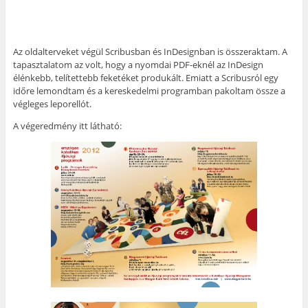
Az oldalterveket végül Scribusban és InDesignban is összeraktam. A
tapasztalatom az volt, hogy a nyomdai PDF-eknél az InDesign
élénkebb, telítettebb feketéket produkált. Emiatt a Scribusról egy
időre lemondtam és a kereskedelmi programban pakoltam össze a
végleges leporellót.
A végeredmény itt látható: