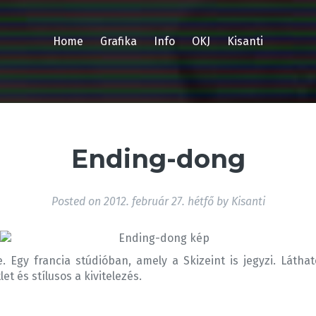
Home
Grafika
Info
OKJ
Kisanti
Ending-dong
Posted on
2012. február 27. hétfő
by
Kisanti
e. Egy francia stúdióban, amely a Skizeint is jegyzi. Lát
let és stílusos a kivitelezés.