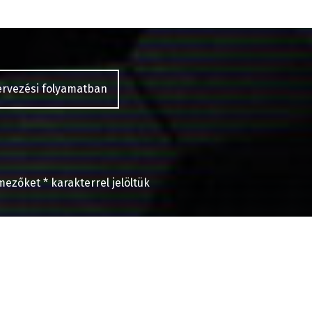
tervezési folyamatban
 mezőket
*
karakterrel jelöltük