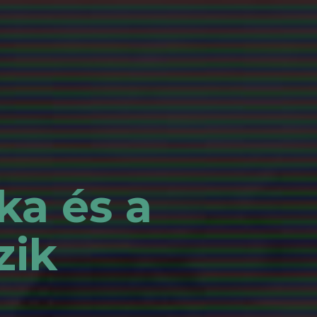
ka és a
zik