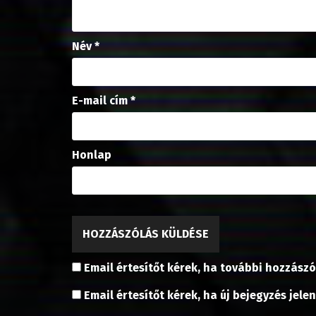
m
e
g
)
Név
*
E-mail cím
*
Honlap
Email értesítőt kérek, ha további hozzászó
Email értesítőt kérek, ha új bejegyzés jele