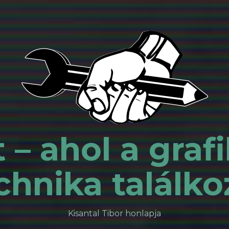
 – ahol a grafi
chnika találko
Kisantal Tibor honlapja