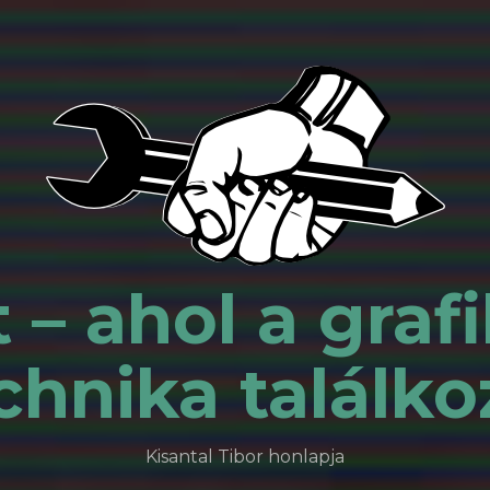
 – ahol a grafi
chnika találko
Kisantal Tibor honlapja