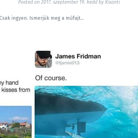
Posted on
2017. szeptember 19. kedd
by
Kisanti
 Csak ingyen. Ismerjük meg a műfajt…