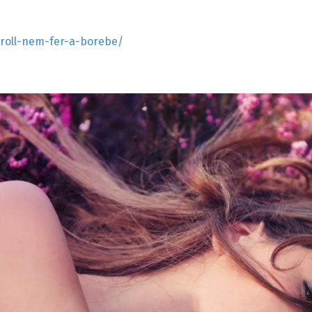
roll-nem-fer-a-borebe/