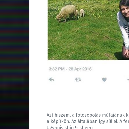
Azt hiszem, a fotosopolás műfajának k
a képükön. Az általában így sül el. A 
Ugyanis ship != sheep.