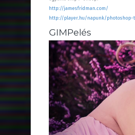
http://jamesfridman.com/
http://player.hu/napunk/photoshop-t
GIMPelés