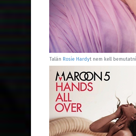
Talán
Rosie Hardy
t nem kell bemutatn