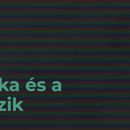
ka és a
zik