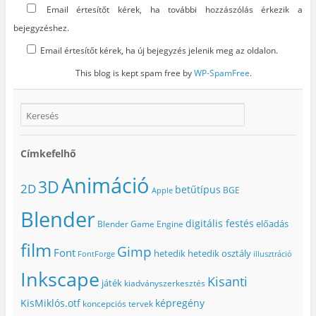
Email értesítőt kérek, ha további hozzászólás érkezik a
bejegyzéshez.
Email értesítőt kérek, ha új bejegyzés jelenik meg az oldalon.
This blog is kept spam free by
WP-SpamFree
.
Címkefelhő
Animáció
3D
2D
betűtípus
BGE
Apple
Blender
digitális festés
előadás
Blender Game Engine
film
Gimp
Font
hetedik
hetedik osztály
FontForge
illusztráció
Inkscape
Kisanti
játék
kiadványszerkesztés
KisMiklós.otf
képregény
koncepciós tervek