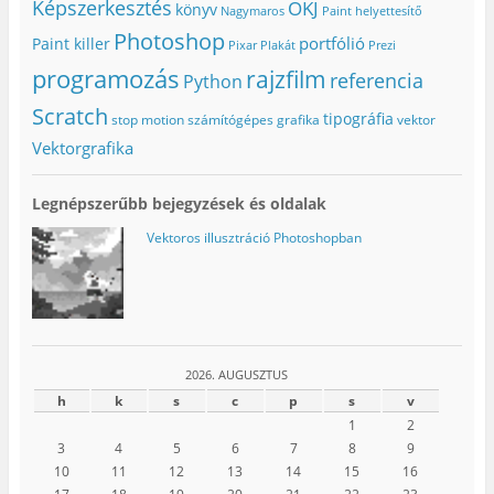
Képszerkesztés
OKJ
könyv
Nagymaros
Paint helyettesítő
Photoshop
portfólió
Paint killer
Pixar
Plakát
Prezi
programozás
rajzfilm
referencia
Python
Scratch
tipográfia
stop motion
számítógépes grafika
vektor
Vektorgrafika
Legnépszerűbb bejegyzések és oldalak
Vektoros illusztráció Photoshopban
2026. AUGUSZTUS
h
k
s
c
p
s
v
1
2
3
4
5
6
7
8
9
10
11
12
13
14
15
16