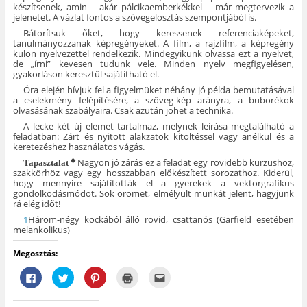
készítsenek, amin – akár pálcikaemberkékkel – már megtervezik a
jelenetet. A vázlat fontos a szövegelosztás szempontjából is.
Bátorítsuk őket, hogy keressenek referenciaképeket,
tanulmányozzanak képregényeket. A film, a rajzfilm, a képregény
külön nyelvezettel rendelkezik. Mindegyikünk olvassa ezt a nyelvet,
de „írni” kevesen tudunk vele. Minden nyelv megfigyelésen,
gyakorláson keresztül sajátítható el.
Óra elején hívjuk fel a figyelmüket néhány jó példa bemutatásával
a cselekmény felépítésére, a szöveg-kép arányra, a buborékok
olvasásának szabályaira. Csak azután jöhet a technika.
A lecke két új elemet tartalmaz, melynek leírása megtalálható a
feladatban: Zárt és nyitott alakzatok kitöltéssel vagy anélkül és a
keretezéshez használatos vágás.
Nagyon jó zárás ez a feladat egy rövidebb kurzushoz,
◆
Tapasztalat
szakkörhöz vagy egy hosszabban előkészített sorozathoz. Kiderül,
hogy mennyire sajátították el a gyerekek a vektorgrafikus
gondolkodásmódot. Sok örömet, elmélyült munkát jelent, hagyjunk
rá elég időt!
1
Három-négy kockából álló rövid, csattanós (Garfield esetében
melankolikus)
Megosztás:
F
K
K
K
A
a
a
a
a
j
c
t
t
t
á
e
t
t
t
n