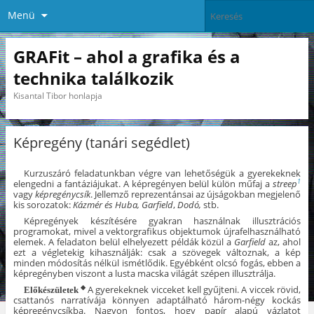
Menü
GRAFit – ahol a grafika és a
technika találkozik
Kisantal Tibor honlapja
Képregény (tanári segédlet)
Kurzuszáró feladatunkban végre van lehetőségük a gyerekeknek
elengedni a fantáziájukat. A képregényen belül külön műfaj a
streep
1
vagy
képregénycsík
. Jellemző reprezentánsai az újságokban megjelenő
kis sorozatok:
Kázmér és Huba, Garfield
,
Dodó,
stb.
Képregények készítésére gyakran használnak illusztrációs
programokat, mivel a vektorgrafikus objektumok újrafelhasználható
elemek. A feladaton belül elhelyezett példák közül a
Garfield
az, ahol
ezt a végletekig kihasználják: csak a szövegek változnak, a kép
minden módosítás nélkül ismétlődik. Egyébként olcsó fogás, ebben a
képregényben viszont a lusta macska világát szépen illusztrálja.
A gyerekeknek vicceket kell gyűjteni. A viccek rövid,
◆
Előkészületek
csattanós narratívája könnyen adaptálható három-négy kockás
képregénycsíkba. Nagyon fontos, hogy papír alapú vázlatot