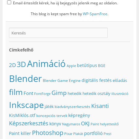
Email értesítőt kérek, ha új bejegyzés jelenik meg az oldalon.
This blog is kept spam free by
WP-SpamFree
.
Címkefelhő
Animáció
3D
2D
betűtípus
BGE
Apple
Blender
digitális festés
előadás
Blender Game Engine
film
Gimp
Font
hetedik
hetedik osztály
FontForge
illusztráció
Inkscape
Kisanti
játék
kiadványszerkesztés
KisMiklós.otf
képregény
koncepciós tervek
Képszerkesztés
OKJ
könyv
Nagymaros
Paint helyettesítő
Photoshop
portfólió
Paint killer
Pixar
Plakát
Prezi