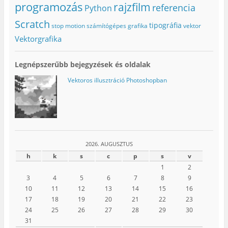
programozás
rajzfilm
referencia
Python
Scratch
tipográfia
stop motion
számítógépes grafika
vektor
Vektorgrafika
Legnépszerűbb bejegyzések és oldalak
Vektoros illusztráció Photoshopban
2026. AUGUSZTUS
h
k
s
c
p
s
v
1
2
3
4
5
6
7
8
9
10
11
12
13
14
15
16
17
18
19
20
21
22
23
24
25
26
27
28
29
30
31