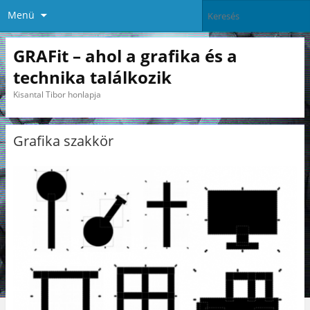
Menü
GRAFit – ahol a grafika és a
technika találkozik
Kisantal Tibor honlapja
Grafika szakkör