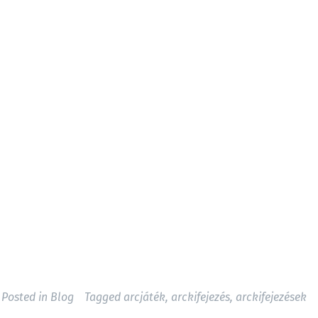
Posted in
Blog
Tagged
arcjáték
,
arckifejezés
,
arckifejezések