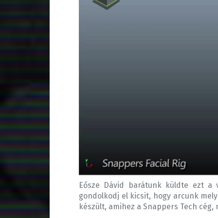
Eősze Dávid barátunk küldte ezt a v
gondolkodj el kicsit, hogy arcunk mel
készült, amihez a Snappers Tech cég, m