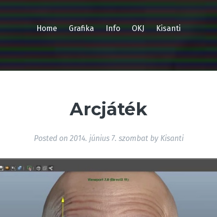
Home
Grafika
Info
OKJ
Kisanti
Arcjáték
Posted on
2014. június 7. szombat
by
Kisanti