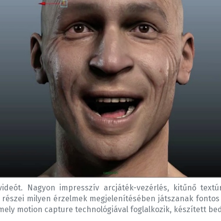
ideót. Nagyon impresszív arcjáték-vezérlés, kitűnő textú
y részei milyen érzelmek megjelenítésében játszanak fonto
ely motion capture technológiával foglalkozik, készített be