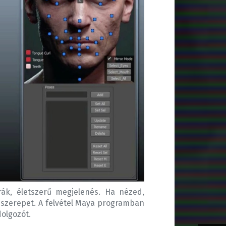
rák, életszerű megjelenés. Ha nézed,
s szerepet. A felvétel Maya programban
dolgozót.