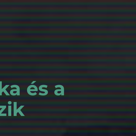
ka és a
zik