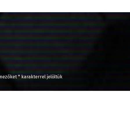
 mezőket
*
karakterrel jelöltük