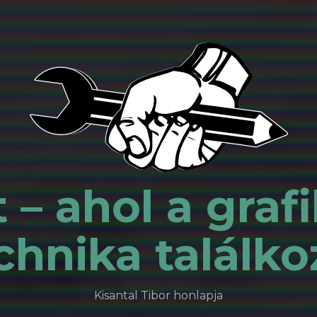
 – ahol a grafi
chnika találko
Kisantal Tibor honlapja