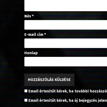
m
e
g
)
Név
*
E-mail cím
*
Honlap
Email értesítőt kérek, ha további hozzászó
Email értesítőt kérek, ha új bejegyzés jele