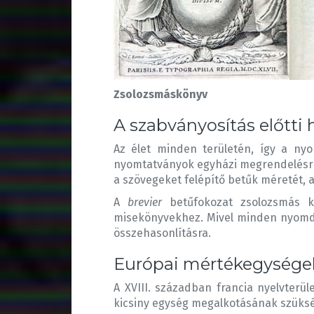
Zsolozsmáskönyv
A szabványosítás előtti 
Az élet minden területén, így a ny
nyomtatványok egyházi megrendelésre 
a szövegeket felépítő betűk méretét, 
A
brevier
betűfokozat zsolozsmás k
misekönyvekhez. Mivel minden nyomda
összehasonlításra.
Európai mértékegysége
A XVIII. században francia nyelvterü
kicsiny egység megalkotásának szükség