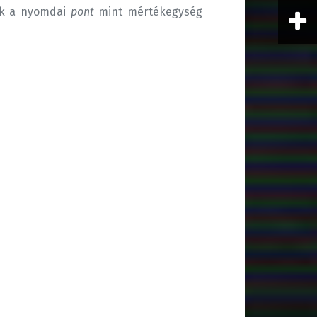
jük a nyomdai
pont
mint mértékegység