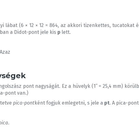
ályi lábat (6 × 12 × 12 = 864, az akkori tizenkettes, tucatok
ban a Didot-pont jele kis
p
lett.
 Azaz
ységek
golszász pont nagyságát. Ez a hüvelyk (1” = 25,4 mm) körülb
a-pont van.)
ztetve
pica-pont
ként fogjuk emlegetni, s jele a
pt
. A pica-pon
pica
.