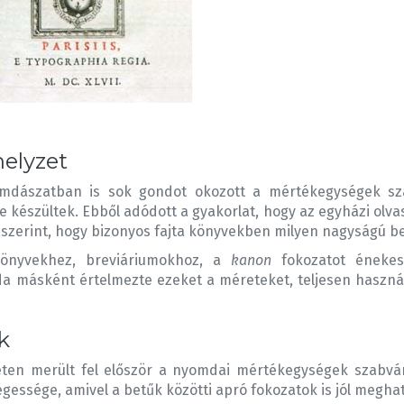
helyzet
omdászatban is sok gondot okozott a mértékegységek szab
készültek. Ebből adódott a gyakorlat, hogy az egyházi olva
aszerint, hogy bizonyos fajta könyvekben milyen nagyságú b
önyvekhez, breviáriumokhoz, a
kanon
fokozatot éneke
 másként értelmezte ezeket a méreteket, teljesen használh
k
leten merült fel először a nyomdai mértékegységek szabván
essége, amivel a betűk közötti apró fokozatok is jól megha