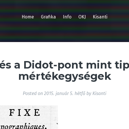
Home
Grafika
Info
OKJ
Kisanti
 és a Didot-pont mint tip
mértékegységek
Posted on
2015. január 5. hétfő
by
Kisanti