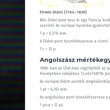
Firmin Didot (1764–1836)
864
Didot-pont
tesz ki egy francia kir
szerint). Az európai nyomdai gyakorlat
1 p = 0,376 mm.
A Didot-pont tizenkétszerese a
ciceró
.
1 c = 12 p
Angolszász mértékeg
1886-ban az USA-ban rögzítették az an
hüvelykben valójában 72,463768116 pic
Az európai Didot-ponttól megkülönbö
1 pt = 0,351 mm.
Az angolszász pont tizenkétszerese a
1 pica = 12 pt.