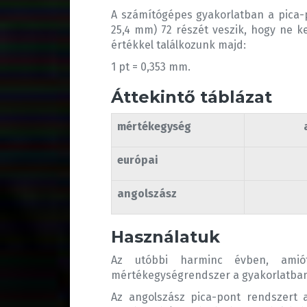
A számítógépes gyakorlatban a pica-po
25,4 mm) 72 részét veszik, hogy ne k
értékkel találkozunk majd:
1 pt = 0,353 mm.
Áttekintő táblázat
mértékegység
európai
angolszász
Használatuk
Az utóbbi harminc évben, amiót
mértékegységrendszer a gyakorlatban 
Az angolszász pica-pont rendszert a