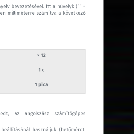
elv bevezetésével. Itt a hüvelyk (1” =
ken milliméterre számítva a következő
× 12
1 c
1 pica
edt, az angolszász számítógépes
beállításánál használjuk (betűméret,