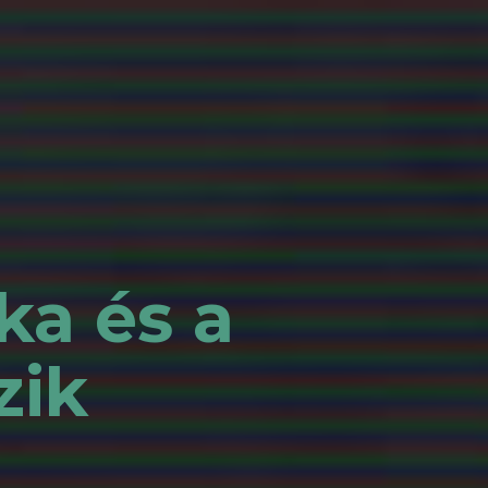
ka és a
zik