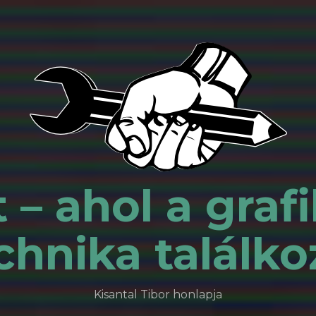
 – ahol a grafi
chnika találko
Kisantal Tibor honlapja