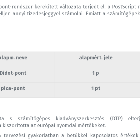
nt-rendszer kerekített változata terjedt el, a PostScript ny
elljen annyi tizedesjeggyel számolni. Emiatt a számítógépe
alapm. neve
alapmért. jele
Didot-pont
1 p
pica-pont
1 pt
a s számítógépes kiadványszerkesztés (DTP) elterj
kiszorította az európai nyomdai mértékeket.
 tervezési gyakorlatban a betűkkel kapcsolatos értékek 