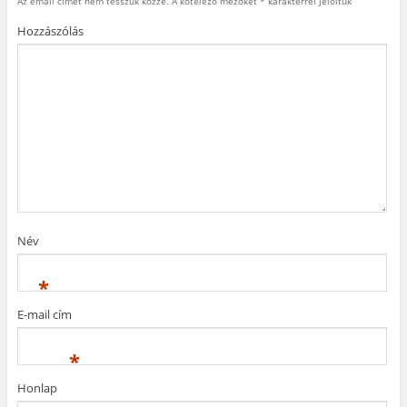
s
s
t
n
k
Az email címet nem tesszük közzé.
A kötelező mezőket
*
karakterrel jelöltük
i
h
e
n
b
d
o
r
y
a
Hozzászólás
e
z
e
í
n
.
(
s
l
n
(
Ú
t
i
y
Ú
j
-
k
í
j
a
e
m
l
a
b
n
e
i
b
l
(
g
k
l
a
Ú
)
m
a
k
j
e
k
b
a
g
b
a
b
)
a
n
l
n
n
a
n
y
k
y
í
b
í
l
a
l
i
n
i
k
n
k
m
y
Név
m
e
í
e
g
l
g
)
i
)
k
*
m
e
g
E-mail cím
)
*
Honlap