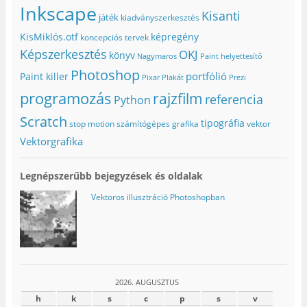
Inkscape
Kisanti
játék
kiadványszerkesztés
KisMiklós.otf
képregény
koncepciós tervek
Képszerkesztés
OKJ
könyv
Nagymaros
Paint helyettesítő
Photoshop
portfólió
Paint killer
Pixar
Plakát
Prezi
programozás
rajzfilm
referencia
Python
Scratch
tipográfia
stop motion
számítógépes grafika
vektor
Vektorgrafika
Legnépszerűbb bejegyzések és oldalak
Vektoros illusztráció Photoshopban
2026. AUGUSZTUS
h
k
s
c
p
s
v