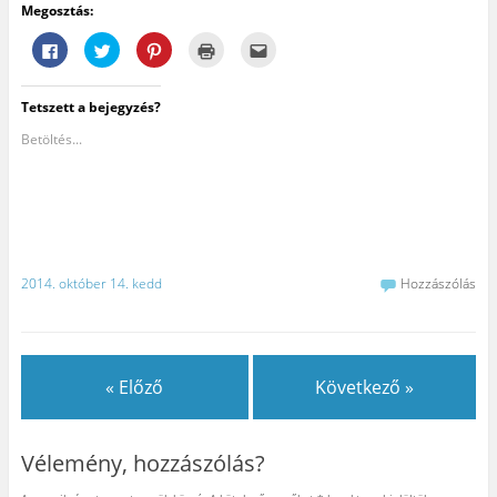
Megosztás:
F
K
K
K
A
a
a
a
a
j
c
t
t
t
á
e
t
t
t
n
b
i
i
i
l
Tetszett a bejegyzés?
o
n
n
n
á
o
t
t
t
s
k
s
s
s
e
Betöltés...
o
i
o
i
g
n
d
n
d
y
v
e
i
e
b
a
a
d
a
a
l
T
e
n
r
ó
w
,
y
á
m
i
h
o
t
e
t
o
m
n
g
t
g
t
a
o
e
y
a
k
2014. október 14. kedd
Hozzászólás
s
r
m
t
e
z
-
e
á
m
t
e
g
s
a
á
n
o
h
i
s
v
s
o
l
h
a
z
z
-
o
l
t
(
b
z
ó
h
Ú
e
« Előző
Következő »
k
m
a
j
n
a
e
s
a
(
t
g
s
b
Ú
t
o
a
l
j
i
s
a
a
a
Vélemény, hozzászólás?
n
z
P
k
b
t
t
i
b
l
á
á
n
a
a