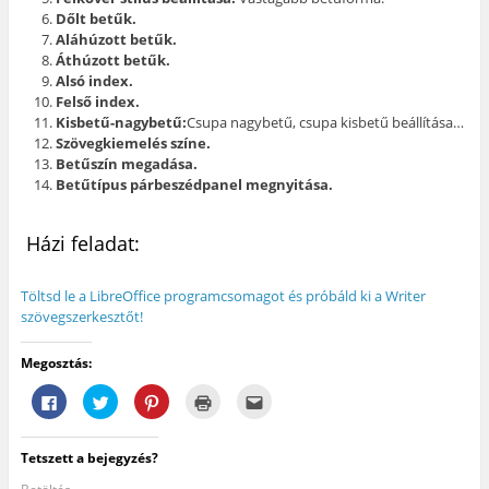
Dőlt betűk.
Aláhúzott betűk.
Áthúzott betűk.
Alsó index.
Felső index.
Kisbetű-nagybetű:
Csupa nagybetű, csupa kisbetű beállítása…
Szövegkiemelés színe.
Betűszín megadása.
Betűtípus párbeszédpanel megnyitása.
Házi feladat:
Töltsd le a LibreOffice programcsomagot és próbáld ki a Writer
szövegszerkesztőt!
Megosztás:
F
K
K
K
A
a
a
a
a
j
c
t
t
t
á
e
t
t
t
n
b
i
i
i
l
Tetszett a bejegyzés?
o
n
n
n
á
o
t
t
t
s