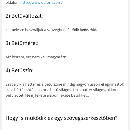
oldalon:
http://www.dafont.com/
2) Betűváltozat:
kiemelésre használjuk a szövegben. Pl.
félkövér
,
dőlt
.
3) Betűméret:
Azt hiszem, ezt nem kell magyarázni…
4) Betűszín:
Szabály – a háttér és a betű színe mindig nagyon üssön el egymástól!
Ha a háttér sötét, akkor a betű világos. Ha a háttér világos, akkor a
betű sötét. Ne írj fekete alapon fekete betűkkel…
Hogy is működik ez egy szövegszerkesztőben?