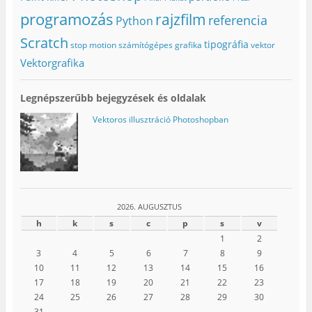
i
k
n
k
m
y
programozás
rajzfilm
referencia
Python
m
e
í
e
g
l
g
)
i
Scratch
tipográfia
stop motion
számítógépes grafika
vektor
)
k
m
Vektorgrafika
e
g
)
Legnépszerűbb bejegyzések és oldalak
Vektoros illusztráció Photoshopban
2026. AUGUSZTUS
h
k
s
c
p
s
v
1
2
3
4
5
6
7
8
9
10
11
12
13
14
15
16
17
18
19
20
21
22
23
24
25
26
27
28
29
30
31