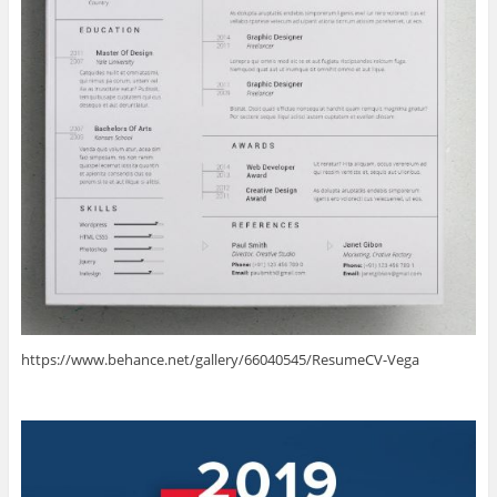
https://www.behance.net/gallery/66040545/ResumeCV-Vega