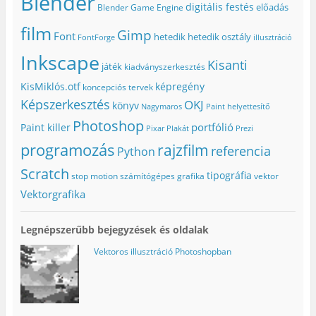
Blender
digitális festés
előadás
Blender Game Engine
film
Gimp
Font
hetedik
hetedik osztály
FontForge
illusztráció
Inkscape
Kisanti
játék
kiadványszerkesztés
KisMiklós.otf
képregény
koncepciós tervek
Képszerkesztés
OKJ
könyv
Nagymaros
Paint helyettesítő
Photoshop
portfólió
Paint killer
Pixar
Plakát
Prezi
programozás
rajzfilm
referencia
Python
Scratch
tipográfia
stop motion
számítógépes grafika
vektor
Vektorgrafika
Legnépszerűbb bejegyzések és oldalak
Vektoros illusztráció Photoshopban