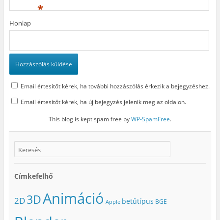
*
Honlap
Email értesítőt kérek, ha további hozzászólás érkezik a bejegyzéshez.
Email értesítőt kérek, ha új bejegyzés jelenik meg az oldalon.
This blog is kept spam free by
WP-SpamFree
.
Címkefelhő
Animáció
3D
2D
betűtípus
BGE
Apple