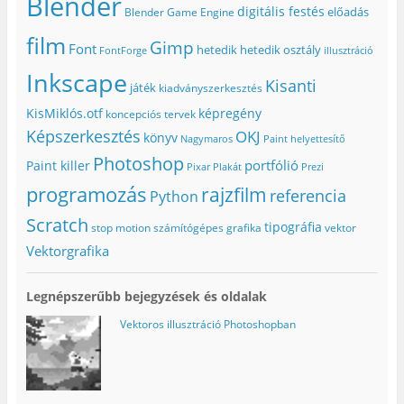
Blender
digitális festés
előadás
Blender Game Engine
film
Gimp
Font
hetedik
hetedik osztály
FontForge
illusztráció
Inkscape
Kisanti
játék
kiadványszerkesztés
KisMiklós.otf
képregény
koncepciós tervek
Képszerkesztés
OKJ
könyv
Nagymaros
Paint helyettesítő
Photoshop
portfólió
Paint killer
Pixar
Plakát
Prezi
programozás
rajzfilm
referencia
Python
Scratch
tipográfia
stop motion
számítógépes grafika
vektor
Vektorgrafika
Legnépszerűbb bejegyzések és oldalak
Vektoros illusztráció Photoshopban