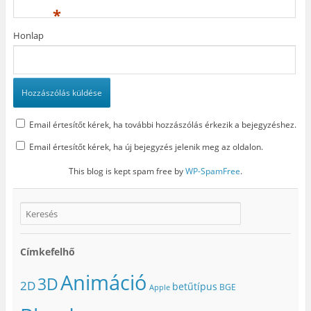
*
Honlap
Email értesítőt kérek, ha további hozzászólás érkezik a bejegyzéshez.
Email értesítőt kérek, ha új bejegyzés jelenik meg az oldalon.
This blog is kept spam free by
WP-SpamFree
.
Címkefelhő
Animáció
3D
2D
betűtípus
BGE
Apple