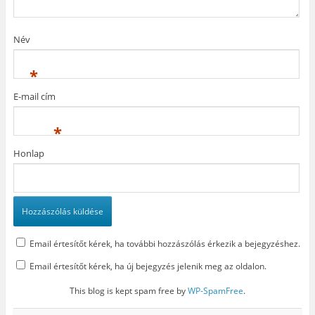
í
l
a
l
i
n
i
k
n
k
m
y
Név
m
e
í
e
g
l
g
)
i
)
k
*
m
e
g
E-mail cím
)
*
Honlap
Email értesítőt kérek, ha további hozzászólás érkezik a bejegyzéshez.
Email értesítőt kérek, ha új bejegyzés jelenik meg az oldalon.
This blog is kept spam free by
WP-SpamFree
.