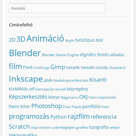
Címkefelhő
Animáció
3D
2D
betűtípus
BGE
Apple
Blender
digitális festés
előadás
Blender Game Engine
film
Gimp
Font
hetedik
hetedik osztály
FontForge
illusztráció
Inkscape
Kisanti
játék
kiadványszerkesztés
KisMiklós.otf
képregény
koncepciós tervek
Képszerkesztés
OKJ
könyv
Nagymaros
Paint helyettesítő
Photoshop
portfólió
Paint killer
Pixar
Plakát
Prezi
programozás
rajzfilm
referencia
Python
Scratch
tipográfia
stop motion
számítógépes grafika
vektor
Vektorgrafika