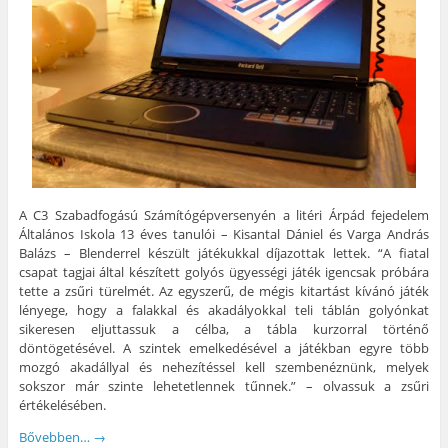
e
z
e
í
n
.
(
s
l
n
(
Ú
t
i
y
Ú
j
-
k
í
j
a
e
m
l
a
b
n
e
i
b
l
(
g
k
l
a
Ú
)
m
a
k
j
e
k
b
a
g
b
a
b
)
a
n
l
n
n
a
n
y
k
y
í
b
í
l
a
l
i
n
A C3 Szabadfogású Számítógépversenyén a litéri Árpád fejedelem
i
k
n
k
m
y
Általános Iskola 13 éves tanulói – Kisantal Dániel és Varga András
m
e
í
e
g
l
Balázs – Blenderrel készült játékukkal díjazottak lettek. “A fiatal
g
)
i
csapat tagjai által készített golyós ügyességi játék igencsak próbára
)
k
m
tette a zsűri türelmét. Az egyszerű, de mégis kitartást kívánó játék
e
lényege, hogy a falakkal és akadályokkal teli táblán golyónkat
g
)
sikeresen eljuttassuk a célba, a tábla kurzorral történő
döntögetésével. A szintek emelkedésével a játékban egyre több
mozgó akadállyal és nehezítéssel kell szembenéznünk, melyek
sokszor már szinte lehetetlennek tűnnek.” – olvassuk a zsűri
értékelésében.
Bővebben…
→