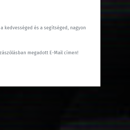
t a kedvességed és a segítséged, nagyon
zzászólásban megadott E-Mail címen!