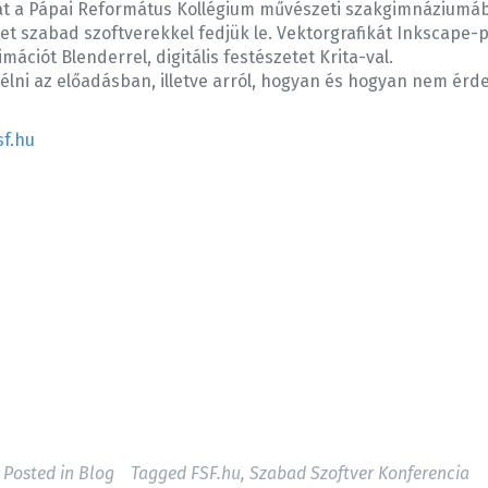
át a Pápai Református Kollégium művészeti szakgimnáziumáb
et szabad szoftverekkel fedjük le. Vektorgrafikát Inkscape-
ációt Blenderrel, digitális festészetet Krita-val.
élni az előadásban, illetve arról, hogyan és hogyan nem érd
sf.hu
Posted in
Blog
Tagged
FSF.hu
,
Szabad Szoftver Konferencia