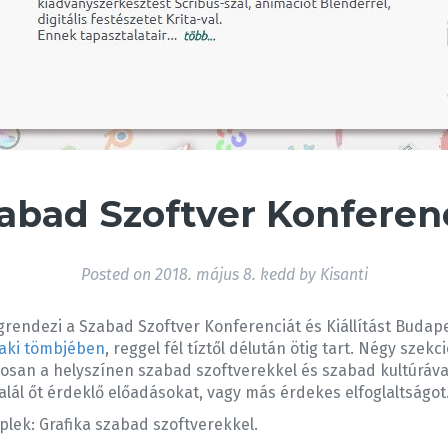
abad Szoftver Konferen
Posted on
2018. május 8. kedd
by
Kisanti
grendezi a Szabad Szoftver Konferenciát és Kiállítást Buda
aki tömbjében
, reggel fél tíztől délután ötig tart. Négy sz
an a helyszínen szabad szoftverekkel és szabad kultúrával k
lál őt érdeklő előadásokat, vagy más érdekes elfoglaltságot
plek: Grafika szabad szoftverekkel.