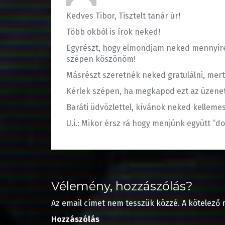
g
)
i
)
k
m
Kedves Tibor, Tisztelt tanár úr!
e
g
)
Több okból is írok neked!
Egyrészt, hogy elmondjam neked mennyire ö
szépen köszönöm!
Másrészt szeretnék neked gratulálni, mert 
Kérlek szépen, ha megkapod ezt az üzenet
Baráti üdvözlettel, kívánok neked kelleme
U.i.: Mikor érsz rá hogy menjünk együtt “d
Vélemény, hozzászólás?
Az email címet nem tesszük közzé.
A kötelező
Hozzászólás