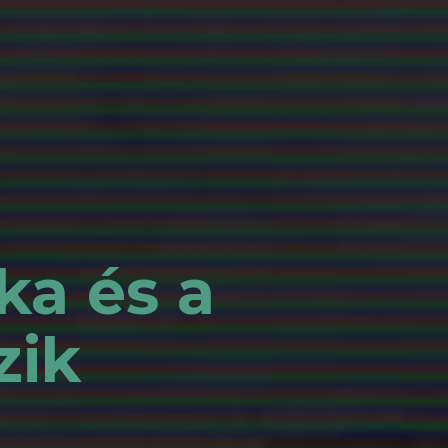
ka és a
zik