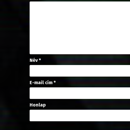
Név
*
E-mail cím
*
Honlap