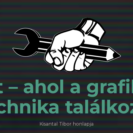
 – ahol a grafi
chnika találko
Kisantal Tibor honlapja