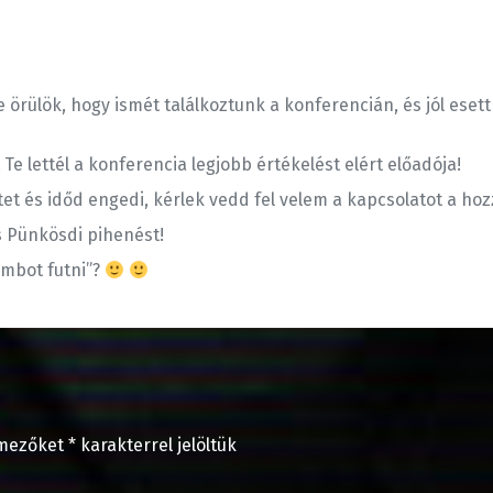
rülök, hogy ismét találkoztunk a konferencián, és jól eset
Te lettél a konferencia legjobb értékelést elért előadója!
et és időd engedi, kérlek vedd fel velem a kapcsolatot a ho
s Pünkösdi pihenést!
ombot futni”?
 mezőket
*
karakterrel jelöltük