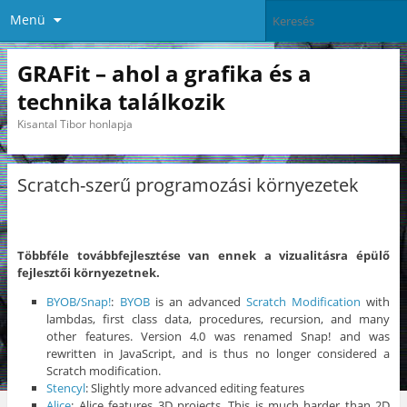
Menü
GRAFit – ahol a grafika és a
technika találkozik
Kisantal Tibor honlapja
Scratch-szerű programozási környezetek
Többféle továbbfejlesztése van ennek a vizualitásra épülő
fejlesztői környezetnek.
BYOB/Snap!
:
BYOB
is an advanced
Scratch Modification
with
lambdas, first class data, procedures, recursion, and many
other features. Version 4.0 was renamed Snap! and was
rewritten in JavaScript, and is thus no longer considered a
Scratch modification.
Stencyl
: Slightly more advanced editing features
Alice
: Alice features 3D projects. This is much harder than 2D