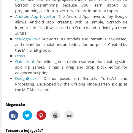
Scratch programming because you learn about 3D
programming: occlusion, vectors, etc. are important topics.
Android App Inventor
: The Android App Inventor by Google
allows Android app creating with a simple, Scratch-like
interface. In fact, it was based on Scratch and coded by a team
at MIT.
Starlogo-TNG
: Supports 3D models and terrain. Block-based,
and meant for simulations and education purposes. Created by
the MIT STEP group.
Etoys
Gamefroot
: An online game creation software for creating side-
scrolling games. It has a drag and drop block editor for
advanced scripting.
DesignBlocks
: Online, based on Scratch, TurtleArt and
Processing. Developed by the Lifelong Kindergarten group at
the MIT Media Lab.
Megosztás:
F
K
K
K
A
a
a
a
a
j
c
t
t
t
á
e
t
t
t
n
b
i
i
i
l
Tetszett a bejegyzés?
o
n
n
n
á