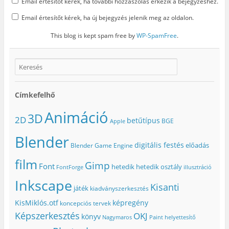
Email értesítőt kérek, ha további hozzászólás érkezik a bejegyzéshez.
Email értesítőt kérek, ha új bejegyzés jelenik meg az oldalon.
This blog is kept spam free by
WP-SpamFree
.
Címkefelhő
Animáció
3D
2D
betűtípus
BGE
Apple
Blender
digitális festés
előadás
Blender Game Engine
film
Gimp
Font
hetedik
hetedik osztály
FontForge
illusztráció
Inkscape
Kisanti
játék
kiadványszerkesztés
KisMiklós.otf
képregény
koncepciós tervek
Képszerkesztés
OKJ
könyv
Nagymaros
Paint helyettesítő