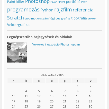
Photoshop
portfólió
Paint killer
Pixar
Plakát
Prezi
programozás
rajzfilm
referencia
Python
Scratch
tipográfia
stop motion
számítógépes grafika
vektor
Vektorgrafika
Legnépszerűbb bejegyzések és oldalak
Vektoros illusztráció Photoshopban
2026. AUGUSZTUS
h
k
s
c
p
s
v
1
2
3
4
5
6
7
8
9
10
11
12
13
14
15
16
17
18
19
20
21
22
23
24
25
26
27
28
29
30