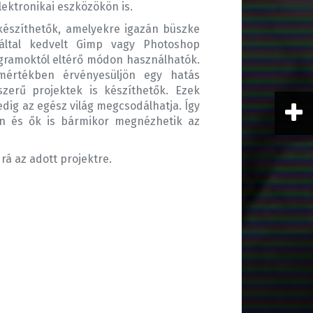
lektronikai eszközökön is.
 készíthetők, amelyekre igazán büszke
által kedvelt Gimp vagy Photoshop
ogramoktól eltérő módon használhatók.
mértékben érvényesüljön egy hatás
szerű projektek is készíthetők. Ezek
edig az egész világ megcsodálhatja. Így
ön és ők is bármikor megnézhetik az
rá az adott projektre.