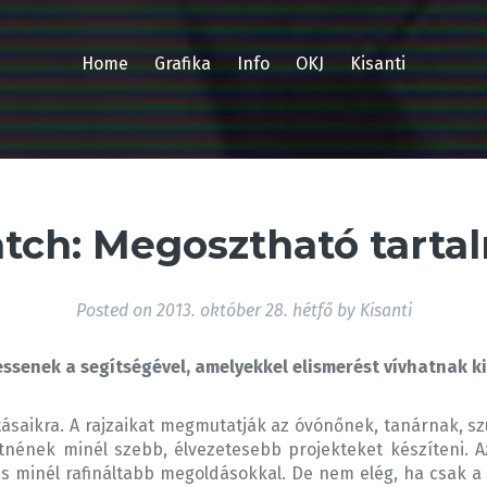
Home
Grafika
Info
OKJ
Kisanti
atch: Megosztható tarta
Posted on
2013. október 28. hétfő
by
Kisanti
ssenek a segítségével, amelyekkel elismerést vívhatnak ki 
tásaikra. A rajzaikat megmutatják az óvónőnek, tanárnak, 
etnének minél szebb, élvezetesebb projekteket készíteni. A
és minél rafináltabb megoldásokkal. De nem elég, ha csak 