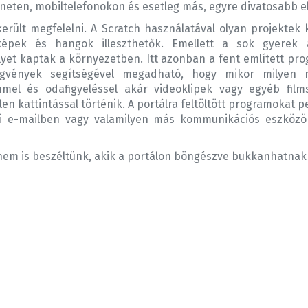
rneten, mobiltelefonokon és esetleg más, egyre divatosabb e
erült megfelelni. A Scratch használatával olyan projektek
képek és hangok illeszthetők. Emellett a sok gyerek 
lyet kaptak a környezetben. Itt azonban a fent említett pr
ggvények segítségével megadható, hogy mikor milyen 
mel és odafigyeléssel akár videoklipek vagy egyéb film
n kattintással történik. A portálra feltöltött programokat p
ni e-mailben vagy valamilyen más kommunikációs eszköz
 nem is beszéltünk, akik a portálon böngészve bukkanhatnak 