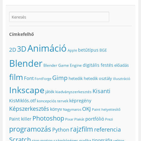
Címkefelhő
Animáció
3D
2D
betűtípus
BGE
Apple
Blender
digitális festés
előadás
Blender Game Engine
film
Gimp
Font
hetedik
hetedik osztály
FontForge
illusztráció
Inkscape
Kisanti
játék
kiadványszerkesztés
KisMiklós.otf
képregény
koncepciós tervek
Képszerkesztés
OKJ
könyv
Nagymaros
Paint helyettesítő
Photoshop
portfólió
Paint killer
Pixar
Plakát
Prezi
programozás
rajzfilm
referencia
Python
Scratch
tipográfia
stop motion
számítógépes grafika
vektor