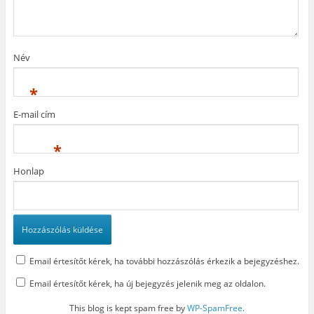
n
y
k
y
í
b
í
l
a
l
i
n
i
k
n
k
m
y
Név
m
e
í
e
g
l
g
)
i
)
k
*
m
e
g
E-mail cím
)
*
Honlap
Email értesítőt kérek, ha további hozzászólás érkezik a bejegyzéshez.
Email értesítőt kérek, ha új bejegyzés jelenik meg az oldalon.
This blog is kept spam free by
WP-SpamFree
.