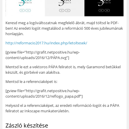
Keresd meg a logóváltozatnak megfelelő ábrát, majd töltsd le PDF-
ben! Az eredeti logót megtalálod a reformáció 500 éves jubileumának
honlapján.
http://reformacio2017.hu/index.php/letoltesek/
[gview file=”http://grafit.netpositive.hu/wp-
content/uploads/2016/12/PÁPA.svg”]
Mentsd le ezt a vektoros PÁPA feliratot is, mely Garamond betűkkel
készült, és görbévé van alakítva.
Mentsd le a referenciaképet is:
[gview file=”http://grafit.netpositive.hu/wp-
content/uploads/2016/12/reflogo_papa.pdf”]
Helyezd el a referenciaképet, az eredeti reformáció-logót és a PÁPA
feliratot az Inkscape munkaterületén.
Zászló készítése