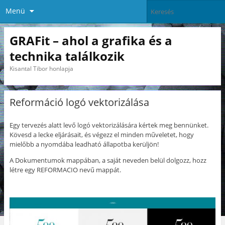
Menü
GRAFit – ahol a grafika és a
technika találkozik
Kisantal Tibor honlapja
Reformáció logó vektorizálása
Egy tervezés alatt levő logó vektorizálására kértek meg bennünket.
Kövesd a lecke eljárásait, és végezz el minden műveletet, hogy
mielőbb a nyomdába leadható állapotba kerüljön!
A Dokumentumok mappában, a saját neveden belül dolgozz, hozz
létre egy REFORMACIO nevű mappát.