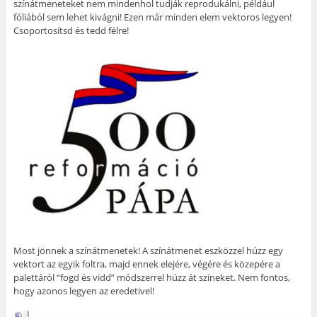
színátmeneteket nem mindenhol tudják reprodukálni, például
fóliából sem lehet kivágni! Ezen már minden elem vektoros legyen!
Csoportosítsd és tedd félre!
Most jönnek a színátmenetek! A színátmenet eszközzel húzz egy
vektort az egyik foltra, majd ennek elejére, végére és közepére a
palettáról “fogd és vidd” módszerrel húzz át színeket. Nem fontos,
hogy azonos legyen az eredetivel!