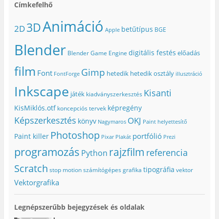
Címkefelhő
Animáció
3D
2D
betűtípus
BGE
Apple
Blender
digitális festés
előadás
Blender Game Engine
film
Gimp
Font
hetedik
hetedik osztály
FontForge
illusztráció
Inkscape
Kisanti
játék
kiadványszerkesztés
KisMiklós.otf
képregény
koncepciós tervek
Képszerkesztés
OKJ
könyv
Nagymaros
Paint helyettesítő
Photoshop
portfólió
Paint killer
Pixar
Plakát
Prezi
programozás
rajzfilm
referencia
Python
Scratch
tipográfia
stop motion
számítógépes grafika
vektor
Vektorgrafika
Legnépszerűbb bejegyzések és oldalak