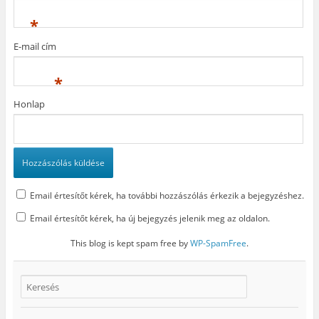
g
)
i
)
k
*
m
e
g
E-mail cím
)
*
Honlap
Email értesítőt kérek, ha további hozzászólás érkezik a bejegyzéshez.
Email értesítőt kérek, ha új bejegyzés jelenik meg az oldalon.
This blog is kept spam free by
WP-SpamFree
.