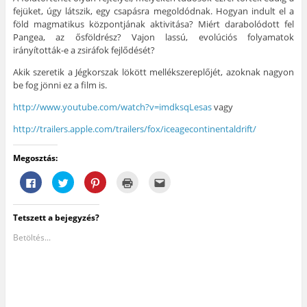
fejüket, úgy látszik, egy csapásra megoldódnak. Hogyan indult el a
föld magmatikus központjának aktivitása? Miért darabolódott fel
Pangea, az ősföldrész? Vajon lassú, evolúciós folyamatok
irányították-e a zsiráfok fejlődését?
Akik szeretik a Jégkorszak lökött mellékszereplőjét, azoknak nagyon
be fog jönni ez a film is.
http://www.youtube.com/watch?v=imdksqLesas
vagy
http://trailers.apple.com/trailers/fox/iceagecontinentaldrift/
Megosztás:
F
K
K
K
A
a
a
a
a
j
c
t
t
t
á
e
t
t
t
n
b
i
i
i
l
Tetszett a bejegyzés?
o
n
n
n
á
o
t
t
t
s
k
s
s
s
e
Betöltés...
o
i
o
i
g
n
d
n
d
y
v
e
i
e
b
a
a
d
a
a
l
T
e
n
r
ó
w
,
y
á
m
i
h
o
t
e
t
o
m
n