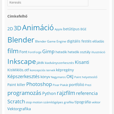
Címkefelhő
Animáció
3D
2D
betűtípus
BGE
Apple
Blender
digitális festés
előadás
Blender Game Engine
film
Gimp
Font
hetedik
hetedik osztály
FontForge
illusztráció
Inkscape
Kisanti
játék
kiadványszerkesztés
KisMiklós.otf
képregény
koncepciós tervek
Képszerkesztés
OKJ
könyv
Nagymaros
Paint helyettesítő
Photoshop
portfólió
Paint killer
Pixar
Plakát
Prezi
programozás
rajzfilm
referencia
Python
Scratch
tipográfia
stop motion
számítógépes grafika
vektor
Vektorgrafika