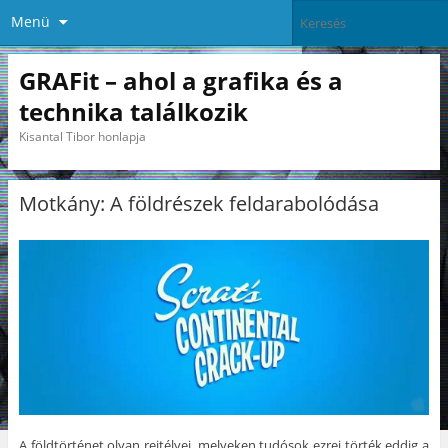
Menü
GRAFit – ahol a grafika és a
technika találkozik
Kisantal Tibor honlapja
Motkány: A földrészek feldarabolódása
A földtörténet olyan rejtélyei, melyeken tudósok ezrei törték eddig a