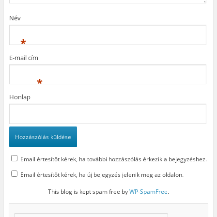
l
i
n
i
k
n
k
m
y
Név
m
e
í
e
g
l
g
)
i
)
k
*
m
e
g
E-mail cím
)
*
Honlap
Email értesítőt kérek, ha további hozzászólás érkezik a bejegyzéshez.
Email értesítőt kérek, ha új bejegyzés jelenik meg az oldalon.
This blog is kept spam free by
WP-SpamFree
.