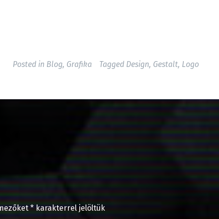
Posted in
Blog
,
Grafika
Tagged
Design
,
Gestalt
,
Logo
 mezőket
*
karakterrel jelöltük