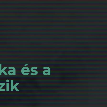
ka és a
zik