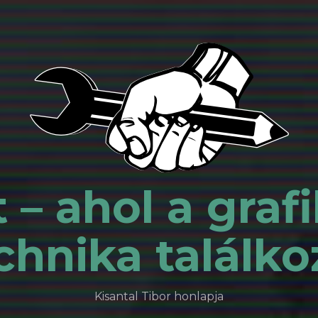
 – ahol a grafi
chnika találko
Kisantal Tibor honlapja