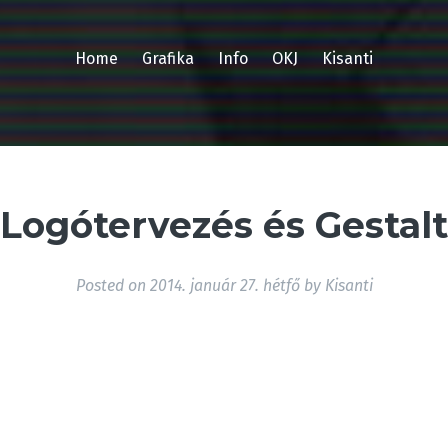
Home
Grafika
Info
OKJ
Kisanti
Logótervezés és Gestalt
Posted on
2014. január 27. hétfő
by
Kisanti