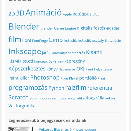
a
b
n
e
i
b
l
(
g
k
Animáció
l
a
Ú
)
m
3D
2D
a
k
j
e
betűtípus
BGE
Apple
k
b
a
g
b
a
b
)
Blender
a
n
l
n
n
a
digitális festés
előadás
Blender Game Engine
n
y
k
y
í
b
film
í
l
a
Gimp
Font
hetedik
hetedik osztály
FontForge
illusztráció
l
i
n
i
k
n
Inkscape
k
m
y
Kisanti
m
e
í
játék
kiadványszerkesztés
e
g
l
g
)
i
KisMiklós.otf
képregény
koncepciós tervek
)
k
m
Képszerkesztés
OKJ
könyv
e
Nagymaros
Paint helyettesítő
g
Photoshop
)
portfólió
Paint killer
Pixar
Plakát
Prezi
programozás
rajzfilm
referencia
Python
Scratch
tipográfia
stop motion
számítógépes grafika
vektor
Vektorgrafika
Legnépszerűbb bejegyzések és oldalak
Vektoros illusztráció Photoshopban