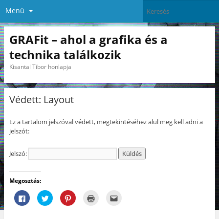
Menü
GRAFit – ahol a grafika és a
technika találkozik
Kisantal Tibor honlapja
Védett: Layout
Ez a tartalom jelszóval védett, megtekintéséhez alul meg kell adni a
jelszót:
Jelszó:
Megosztás:
F
K
K
K
A
a
a
a
a
j
c
t
t
t
á
e
t
t
t
n