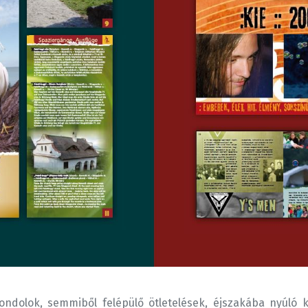
ndolok, semmiből felépülő ötletelések, éjszakába nyúló ko