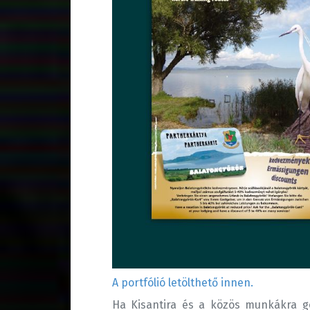
A portfólió letölthető innen.
Ha Kisantira és a közös munkákra go