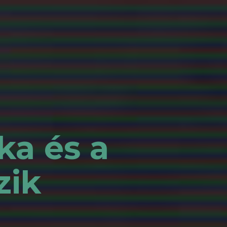
ka és a
zik