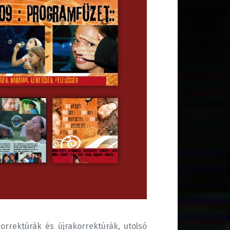
rrektúrák és újrakorrektúrák, utolsó