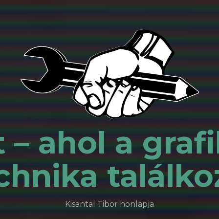
 – ahol a grafi
chnika találko
Kisantal Tibor honlapja