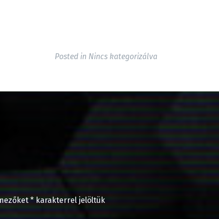
Posted in
Nincs kategorizálva
 mezőket
*
karakterrel jelöltük