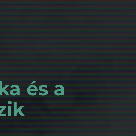
ka és a
zik