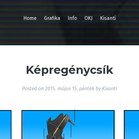
Home
Grafika
Info
OKJ
Kisanti
Képregénycsík
Posted on
2015. május 15. péntek
by
Kisanti