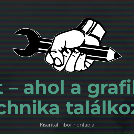
 – ahol a grafi
chnika találko
Kisantal Tibor honlapja