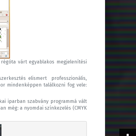
régóta várt egyablakos megjelenítési
erkesztés elismert professzionális,
or mindenképpen találkozni fog vele:
fikai iparban szabvány programmá vált
a van még: a nyomdai színkezelés (CMYK