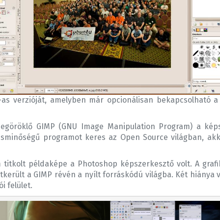
-as verzióját, amelyben már opcionálisan bekapcsolható a 
egöröklő GIMP (GNU Image Manipulation Program) a képsz
súcsminőségű programot keres az Open Source világban, akk
 titkolt példaképe a Photoshop képszerkesztő volt. A gra
került a GIMP révén a nyílt forráskódú világba. Két hiány
i felület.