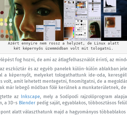
Azért ennyire nem rossz a helyzet, de Linux alatt

lépést fog hozni, de ami az átlagfelhasználót érinti, az mi
 az eszköztár és az egyéb panelek külön-külön ablakban jel
al a képernyőt, melyeket tologathattunk ide-oda, keresgé
s volt, amit lehetett mentegetni, finomítgatni, de a megold
rak már lebegő módban fölé kerülnek a munkaterületnek, de m
gtette az
Inkscape
, mely a Sodipodi rajzolóprogram alapja
m, a 3D-s
Blender
pedig saját, egyablakos, többosztásos felül
pont alatt választhatunk majd a hagyományos többablakos (