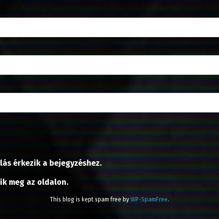
lás érkezik a bejegyzéshez.
nik meg az oldalon.
This blog is kept spam free by
WP-SpamFree
.