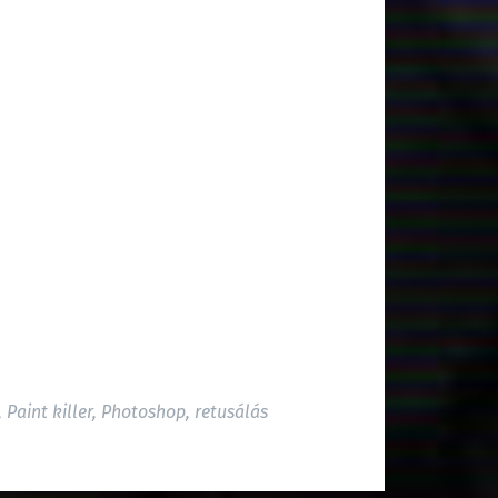
,
Paint killer
,
Photoshop
,
retusálás