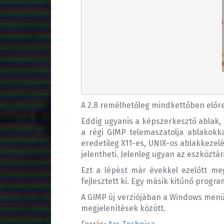
A 2.8 remélhetőleg mindkettőben előre
Eddig ugyanis a képszerkesztő ablak,
a régi GIMP telemaszatolja ablakokk
eredetileg X11-es, UNIX-os ablakkezelé
jelentheti. Jelenleg ugyan az eszköztá
Ezt a lépést már évekkel ezelőtt me
fejlesztett ki. Egy másik kitűnő progra
A GIMP új verziójában a Windows menü
megjelenítések között.