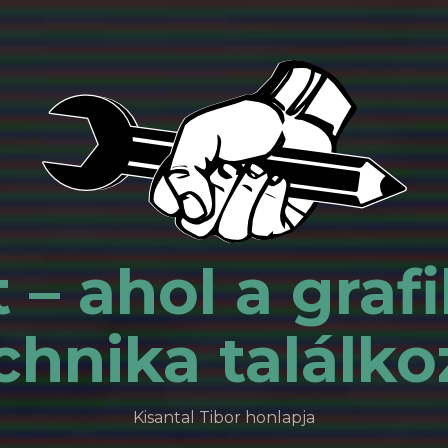
 – ahol a grafi
chnika találko
Kisantal Tibor honlapja