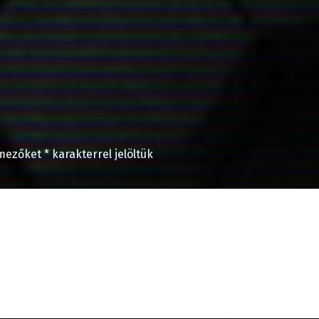
 mezőket
*
karakterrel jelöltük