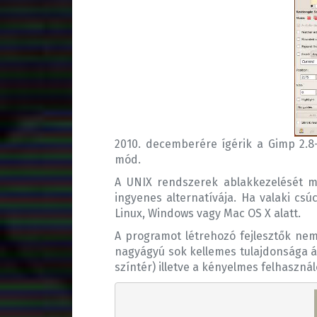
2010. decemberére ígérik a Gimp 2.8
mód.
A UNIX rendszerek ablakkezelését m
ingyenes alternatívája. Ha valaki c
Linux, Windows vagy Mac OS X alatt.
A programot létrehozó fejlesztők nem
nagyágyú sok kellemes tulajdonsága át
színtér) illetve a kényelmes felhasználó