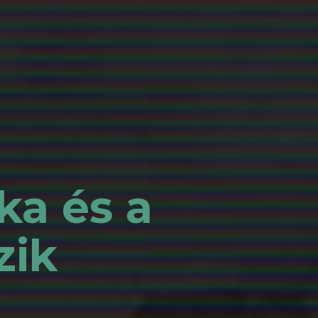
ka és a
zik