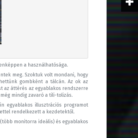
ndenképpen a használhatósága.
entek meg. Szoktuk volt mondani, hogy
lhettünk gombként a tálcán. Az ok az
ást az áttérés az egyablakos rendszerre
ég mindig zavaró a tili-tolizás.
in egyablakos illusztrációs programot
ettel rendelkezett a kezdetektől.
több monitorra ideális) és egyablakos