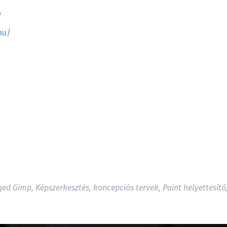
/
hu/
ged
Gimp
,
Képszerkesztés
,
koncepciós tervek
,
Paint helyettesítő