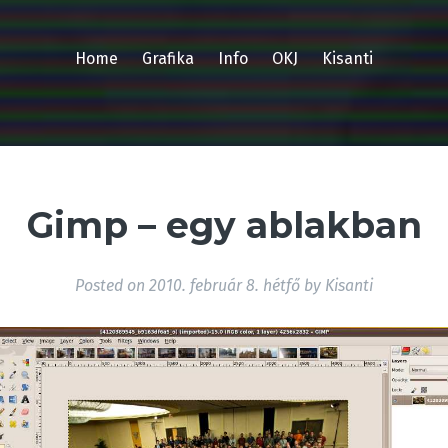
Home
Grafika
Info
OKJ
Kisanti
Gimp – egy ablakban
Posted on
2010. február 8. hétfő
by
Kisanti