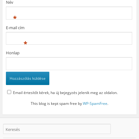
Név
m
e
í
e
g
l
g
)
i
)
k
*
m
e
g
E-mail cím
)
*
Honlap
Email értesítőt kérek, ha új bejegyzés jelenik meg az oldalon.
This blog is kept spam free by
WP-SpamFree
.