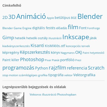
Címkefelhő
Animáció
Blender
3D
2D
betűtípus
BGE
Apple
film
Font
digitális festés
előadás
Blender Game Engine
FontForge
Inkscape
Gimp
hetedik
hetedik osztály
játék
illusztráció
Kisanti
KisMiklós.otf
kiadványszerkesztés
koncepciós tervek
Képszerkesztés
OKJ
képregény
könyv
Nagymaros
Paint helyettesítő
Photoshop
portfólió
Paint killer
Pixar
Plakát
Prezi
programozás
rajzfilm
Scratch
referencia
Python
Vektorgrafika
tipográfia
stop motion
számítógépes grafika
vektor
Legnépszerűbb bejegyzések és oldalak
Vektoros illusztráció Photoshopban