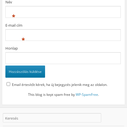
Név
m
e
í
e
g
l
g
)
i
)
k
*
m
e
g
E-mail cím
)
*
Honlap
Email értesítőt kérek, ha új bejegyzés jelenik meg az oldalon.
This blog is kept spam free by
WP-SpamFree
.