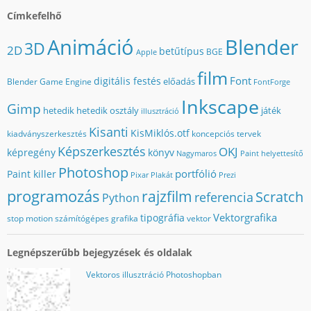
Címkefelhő
Animáció
Blender
3D
2D
betűtípus
BGE
Apple
film
Font
digitális festés
előadás
Blender Game Engine
FontForge
Inkscape
Gimp
hetedik
hetedik osztály
játék
illusztráció
Kisanti
KisMiklós.otf
kiadványszerkesztés
koncepciós tervek
Képszerkesztés
OKJ
képregény
könyv
Nagymaros
Paint helyettesítő
Photoshop
portfólió
Paint killer
Pixar
Plakát
Prezi
programozás
rajzfilm
Scratch
referencia
Python
Vektorgrafika
tipográfia
stop motion
számítógépes grafika
vektor
Legnépszerűbb bejegyzések és oldalak
Vektoros illusztráció Photoshopban