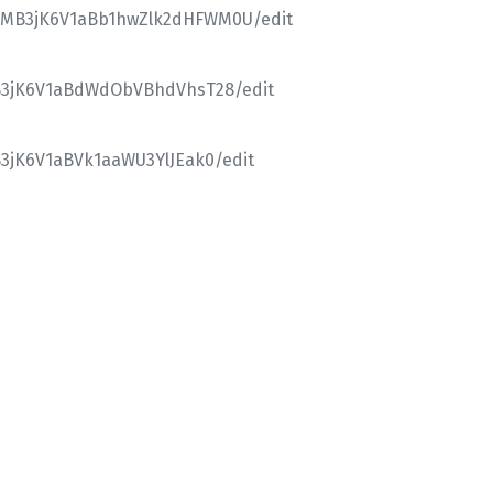
B_MB3jK6V1aBb1hwZlk2dHFWM0U/edit
MB3jK6V1aBdWdObVBhdVhsT28/edit
B3jK6V1aBVk1aaWU3YlJEak0/edit