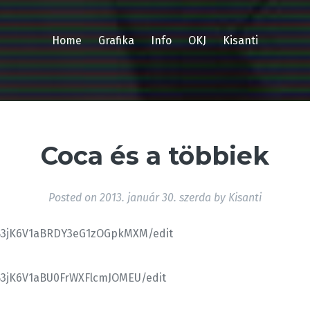
Home
Grafika
Info
OKJ
Kisanti
Coca és a többiek
Posted on
2013. január 30. szerda
by
Kisanti
MB3jK6V1aBRDY3eG1zOGpkMXM/edit
MB3jK6V1aBU0FrWXFlcmJOMEU/edit