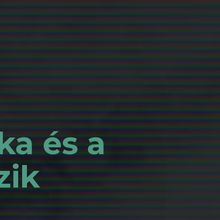
ka és a
zik