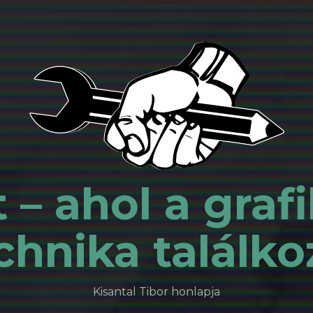
 – ahol a grafi
chnika találko
Kisantal Tibor honlapja