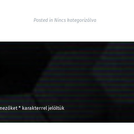
Posted in
Nincs kategorizálva
 mezőket
*
karakterrel jelöltük