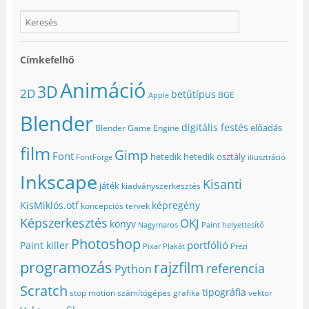
Címkefelhő
Animáció
3D
2D
betűtípus
BGE
Apple
Blender
digitális festés
előadás
Blender Game Engine
film
Gimp
Font
hetedik
hetedik osztály
FontForge
illusztráció
Inkscape
Kisanti
játék
kiadványszerkesztés
KisMiklós.otf
képregény
koncepciós tervek
Képszerkesztés
OKJ
könyv
Nagymaros
Paint helyettesítő
Photoshop
portfólió
Paint killer
Pixar
Plakát
Prezi
programozás
rajzfilm
referencia
Python
Scratch
tipográfia
stop motion
számítógépes grafika
vektor