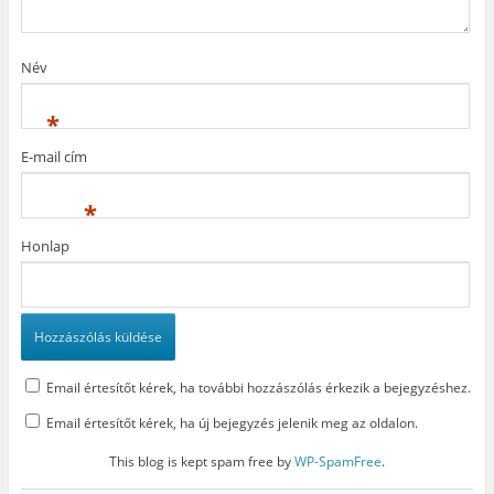
y
í
b
í
l
a
l
i
n
i
k
n
k
m
y
Név
m
e
í
e
g
l
g
)
i
)
k
*
m
e
g
E-mail cím
)
*
Honlap
Email értesítőt kérek, ha további hozzászólás érkezik a bejegyzéshez.
Email értesítőt kérek, ha új bejegyzés jelenik meg az oldalon.
This blog is kept spam free by
WP-SpamFree
.