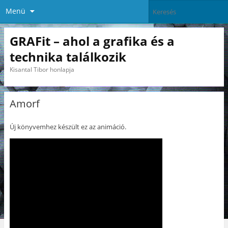
Menü
GRAFit – ahol a grafika és a
technika találkozik
Kisantal Tibor honlapja
Amorf
Új könyvemhez készült ez az animáció.