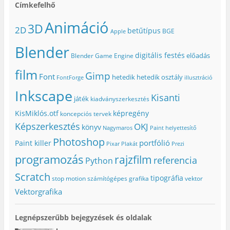
Címkefelhő
Animáció
3D
2D
betűtípus
BGE
Apple
Blender
digitális festés
előadás
Blender Game Engine
film
Gimp
Font
hetedik
hetedik osztály
FontForge
illusztráció
Inkscape
Kisanti
játék
kiadványszerkesztés
KisMiklós.otf
képregény
koncepciós tervek
Képszerkesztés
OKJ
könyv
Nagymaros
Paint helyettesítő
Photoshop
portfólió
Paint killer
Pixar
Plakát
Prezi
programozás
rajzfilm
referencia
Python
Scratch
tipográfia
stop motion
számítógépes grafika
vektor
Vektorgrafika
Legnépszerűbb bejegyzések és oldalak