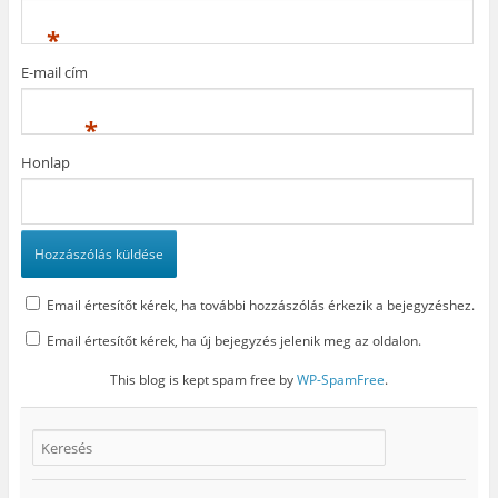
g
)
i
)
k
*
m
e
g
E-mail cím
)
*
Honlap
Email értesítőt kérek, ha további hozzászólás érkezik a bejegyzéshez.
Email értesítőt kérek, ha új bejegyzés jelenik meg az oldalon.
This blog is kept spam free by
WP-SpamFree
.