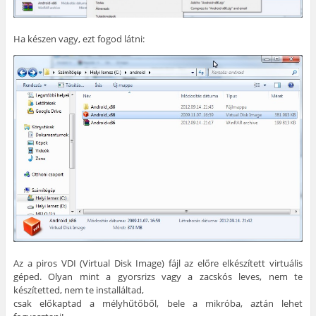
Ha készen vagy, ezt fogod látni:
Az a piros VDI (Virtual Disk Image) fájl az előre elkészített virtuális
géped. Olyan mint a gyorsrizs vagy a zacskós leves, nem te
készítetted, nem te installáltad,
csak előkaptad a mélyhűtőből, bele a mikróba, aztán lehet