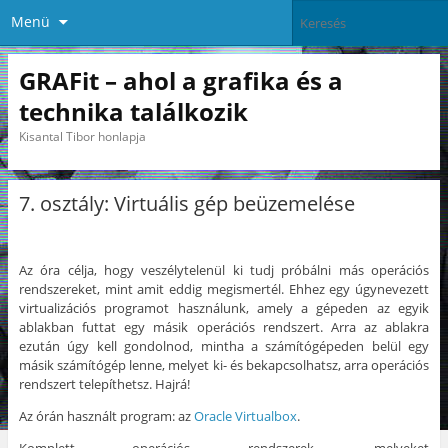
Menü
GRAFit – ahol a grafika és a
technika találkozik
Kisantal Tibor honlapja
7. osztály: Virtuális gép beüzemelése
Az óra célja, hogy veszélytelenül ki tudj próbálni más operációs
rendszereket, mint amit eddig megismertél. Ehhez egy úgynevezett
virtualizációs programot használunk, amely a gépeden az egyik
ablakban futtat egy másik operációs rendszert. Arra az ablakra
ezután úgy kell gondolnod, mintha a számítógépeden belül egy
másik számítógép lenne, melyet ki- és bekapcsolhatsz, arra operációs
rendszert telepíthetsz. Hajrá!
Az órán használt program: az
Oracle Virtualbox
.