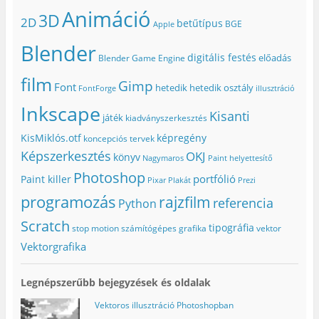
Animáció
3D
2D
betűtípus
BGE
Apple
Blender
digitális festés
előadás
Blender Game Engine
film
Gimp
Font
hetedik
hetedik osztály
FontForge
illusztráció
Inkscape
Kisanti
játék
kiadványszerkesztés
KisMiklós.otf
képregény
koncepciós tervek
Képszerkesztés
OKJ
könyv
Nagymaros
Paint helyettesítő
Photoshop
portfólió
Paint killer
Pixar
Plakát
Prezi
programozás
rajzfilm
referencia
Python
Scratch
tipográfia
stop motion
számítógépes grafika
vektor
Vektorgrafika
Legnépszerűbb bejegyzések és oldalak
Vektoros illusztráció Photoshopban