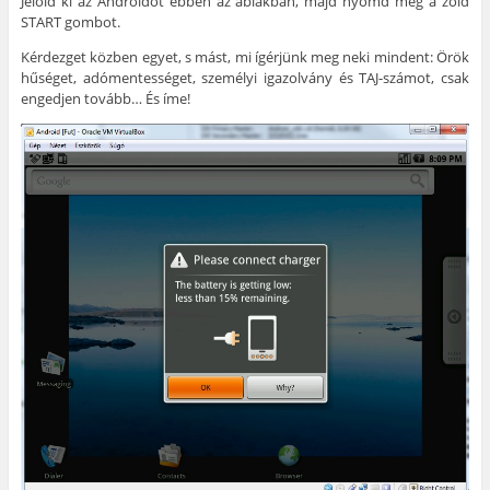
Jelöld ki az Androidot ebben az ablakban, majd nyomd meg a zöld
START gombot.
Kérdezget közben egyet, s mást, mi ígérjünk meg neki mindent: Örök
hűséget, adómentességet, személyi igazolvány és TAJ-számot, csak
engedjen tovább… És íme!