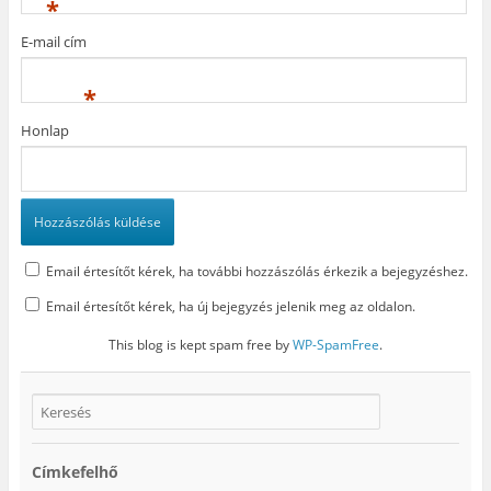
*
m
e
g
E-mail cím
)
*
Honlap
Email értesítőt kérek, ha további hozzászólás érkezik a bejegyzéshez.
Email értesítőt kérek, ha új bejegyzés jelenik meg az oldalon.
This blog is kept spam free by
WP-SpamFree
.
Címkefelhő