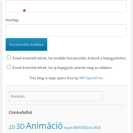
*
Honlap
Email értesítőt kérek, ha további hozzászólás érkezik a bejegyzéshez.
Email értesítőt kérek, ha új bejegyzés jelenik meg az oldalon.
This blog is kept spam free by
WP-SpamFree
.
Címkefelhő
Animáció
3D
2D
betűtípus
BGE
Apple