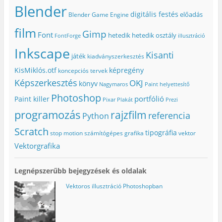
Blender
digitális festés
előadás
Blender Game Engine
film
Gimp
Font
hetedik
hetedik osztály
FontForge
illusztráció
Inkscape
Kisanti
játék
kiadványszerkesztés
KisMiklós.otf
képregény
koncepciós tervek
Képszerkesztés
OKJ
könyv
Nagymaros
Paint helyettesítő
Photoshop
portfólió
Paint killer
Pixar
Plakát
Prezi
programozás
rajzfilm
referencia
Python
Scratch
tipográfia
stop motion
számítógépes grafika
vektor
Vektorgrafika
Legnépszerűbb bejegyzések és oldalak
Vektoros illusztráció Photoshopban