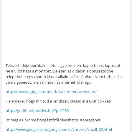
Tetszik? Ideje kipróbálni… No, egyelőre nem kapsz hozzá laptopot,
ne is vidd haza a monitort. De ezen az oldalon a böngésződbe
telepíthetsz egy csomó klassz alkalmazást, játékot. Nem terheled le
vele a gépedet, mert minden az internetről megy.
https://www.google.com/intl/hu/chrome/webstore/
Ha érdekel, hogy mit tud a rendszer, olvasd el a Grafit cikkét!
http://grafit.netpositive.hu/?p=2280
Itt meg a Chrome böngészőről olvashatsz! Képregényt!
http://www.google.com/googlebooks/chrome/small_00.html