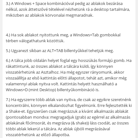
3.) A Windows + Space kombinációval pedig az ablakok bezárása
nélkül, azok áttetszővé tételével nézhetünk rá a desktop tartalmára,
miközben az ablakok körvonalai megmaradnak.
4.) Ha sok ablakot nyitottunk meg, a Windows+Tab gombokkal
térben válogathatunk közöttük.
5.) Ugyanezt síkban az ALT+TAB billentyűkkel tehetjük meg.
6.) A tálca jobb oldalán helyet foglal egy hosszúkás formájú gomb. Ha
rákattintunk, az összes ablakot a tálcára küldi, így könnyen
visszatérhetünk az Asztalhoz. Ha még egyszer rányomunk, akkor
visszaállítja az első kattintás előtti állapotot, tehát azt, amikor még
valamennyi ablak nyitva volt. Kattintás helyett használható a
Windows+D (mint Desktop) billentyűkombináció is.
7.) Ha egyszerre több ablak van nyitva, de csak az egyikre szeretnénk
koncentrálni, könnyen elkalandozhat figyelmünk. Erre fejlesztették ki
a Shake-et. Egyszerűen csak megrázzuk a kívánt alkalmazás ablakát
(pontosabban mondva: megragadjuk (grab) az egérrel az alkalmazás
ablakának főcímsorát, és megrázva (& shake)) láss csodát, az összes
többi ablak lekerül a tálcára. Az ablak újbóli megrázásával
visszatérhetünk az előző állapotba.