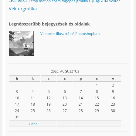
tipográfia
stop motion
számítógépes grafika
vektor
Vektorgrafika
Legnépszerűbb bejegyzések és oldalak
Vektoros illusztráció Photoshopban
2026. AUGUSZTUS
h
k
s
c
p
s
v
1
2
3
4
5
6
7
8
9
10
11
12
13
14
15
16
17
18
19
20
21
22
23
24
25
26
27
28
29
30
31
« dec