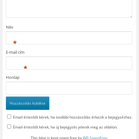
n
n
a
n
y
k
y
í
b
í
l
a
l
i
n
i
k
n
k
m
y
Név
m
e
í
e
g
l
g
)
i
)
k
*
m
e
g
E-mail cím
)
*
Honlap
Email értesítőt kérek, ha további hozzászólás érkezik a bejegyzéshez.
Email értesítőt kérek, ha új bejegyzés jelenik meg az oldalon.
This blog is kept spam free by
WP-SpamFree
.