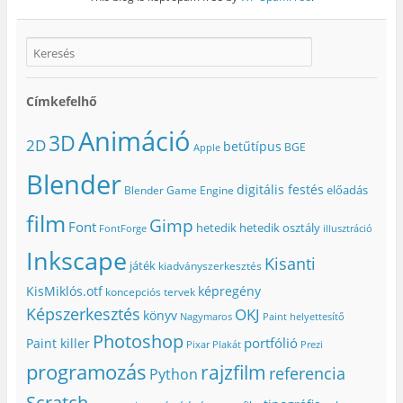
Címkefelhő
Animáció
3D
2D
betűtípus
BGE
Apple
Blender
digitális festés
előadás
Blender Game Engine
film
Gimp
Font
hetedik
hetedik osztály
FontForge
illusztráció
Inkscape
Kisanti
játék
kiadványszerkesztés
KisMiklós.otf
képregény
koncepciós tervek
Képszerkesztés
OKJ
könyv
Nagymaros
Paint helyettesítő
Photoshop
portfólió
Paint killer
Pixar
Plakát
Prezi
programozás
rajzfilm
referencia
Python
Scratch