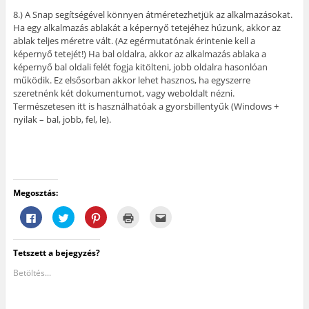
8.) A Snap segítségével könnyen átméretezhetjük az alkalmazásokat.
Ha egy alkalmazás ablakát a képernyő tetejéhez húzunk, akkor az
ablak teljes méretre vált. (Az egérmutatónak érintenie kell a
képernyő tetejét!) Ha bal oldalra, akkor az alkalmazás ablaka a
képernyő bal oldali felét fogja kitölteni, jobb oldalra hasonlóan
működik. Ez elsősorban akkor lehet hasznos, ha egyszerre
szeretnénk két dokumentumot, vagy weboldalt nézni.
Természetesen itt is használhatóak a gyorsbillentyűk (Windows +
nyilak – bal, jobb, fel, le).
Megosztás:
F
K
K
K
A
a
a
a
a
j
c
t
t
t
á
e
t
t
t
n
b
i
i
i
l
Tetszett a bejegyzés?
o
n
n
n
á
o
t
t
t
s
k
s
s
s
e
Betöltés...
o
i
o
i
g
n
d
n
d
y
v
e
i
e
b
a
a
d
a
a