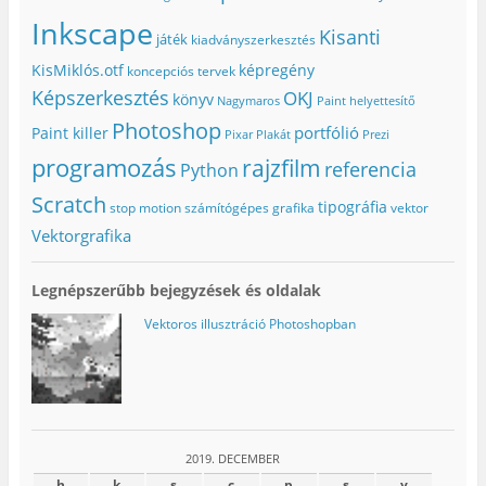
b
l
(
g
k
l
a
Ú
)
m
Inkscape
a
k
j
e
Kisanti
játék
kiadványszerkesztés
k
b
a
g
b
a
b
)
a
n
l
KisMiklós.otf
képregény
koncepciós tervek
n
n
a
n
y
k
Képszerkesztés
OKJ
könyv
Nagymaros
Paint helyettesítő
y
í
b
í
l
a
Photoshop
portfólió
l
i
n
Paint killer
Pixar
Plakát
Prezi
i
k
n
k
m
y
programozás
rajzfilm
referencia
Python
m
e
í
e
g
l
g
)
i
Scratch
tipográfia
stop motion
számítógépes grafika
vektor
)
k
m
Vektorgrafika
e
g
)
Legnépszerűbb bejegyzések és oldalak
Vektoros illusztráció Photoshopban
2019. DECEMBER
h
k
s
c
p
s
v