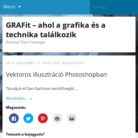
Menü
GRAFit – ahol a grafika és a
technika találkozik
Kisantal Tibor honlapja
2019. DECEMBER 17. KEDD
NAPI BEJEGYZÉSEK
Vektoros illusztráció Photoshopban
Tanuljuk el Dan Gartman workflowját…
Bővebben…
→
Megosztás:
F
K
K
K
A
a
a
a
a
j
c
t
t
t
á
e
t
t
t
n
b
i
i
i
l
Tetszett a bejegyzés?
o
n
n
n
á