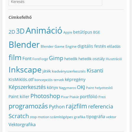
Címkefelhő
Animáció
3D
2D
betűtípus
BGE
Apple
Blender
digitális festés
előadás
Blender Game Engine
film
Gimp
Font
hetedik
hetedik osztály
FontForge
illusztráció
Inkscape
Kisanti
játék
kiadványszerkesztés
KisMiklós.otf
képregény
koncepciós tervek
Képszerkesztés
OKJ
könyv
Nagymaros
Paint helyettesítő
Photoshop
portfólió
Paint killer
Pixar
Plakát
Prezi
programozás
rajzfilm
referencia
Python
Scratch
tipográfia
stop motion
számítógépes grafika
vektor
Vektorgrafika