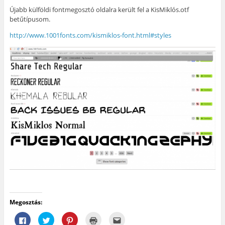
Újabb külföldi fontmegosztó oldalra került fel a KisMiklós.otf
betűtípusom.
http://www.1001fonts.com/kismiklos-font.html#styles
Megosztás:
F
K
K
K
A
a
a
a
a
j