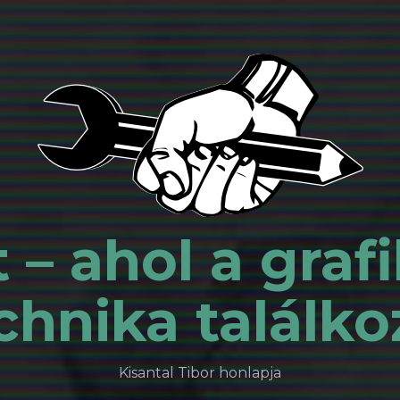
 – ahol a grafi
chnika találko
Kisantal Tibor honlapja