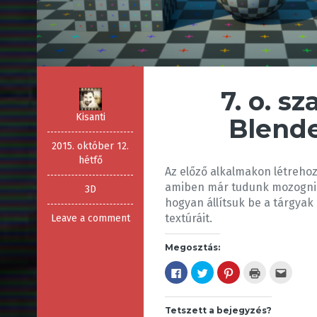
7. o. sz
Kisanti
Blend
2015. október 12.
hétfő
Az előző alkalmakon létrehozt
amiben már tudunk mozogni.
3D
hogyan állítsuk be a tárgyak
textúráit.
Leave a comment
Megosztás:
F
K
K
K
A
a
a
a
a
j
c
t
t
t
á
e
t
t
t
n
b
i
i
i
l
Tetszett a bejegyzés?
o
n
n
n
á