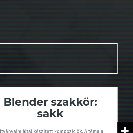
Blender szakkör:
sakk
ítványaim által készített kompozíciók. A téma a