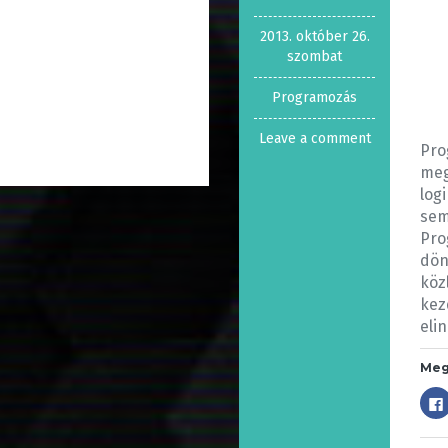
2013. október 26.
szombat
Programozás
Leave a comment
Pro
meg
log
sem
Pro
dön
köz
kez
eli
Meg