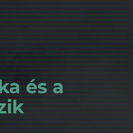
ka és a
zik