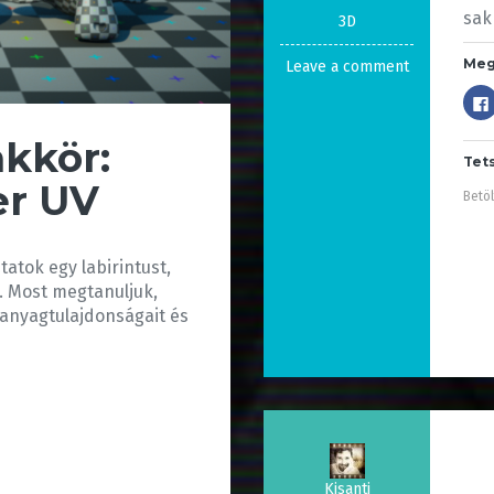
sak
3D
Meg
Leave a comment
akkör:
Tet
er UV
Betöl
atok egy labirintust,
 Most megtanuljuk,
 anyagtulajdonságait és
Kisanti