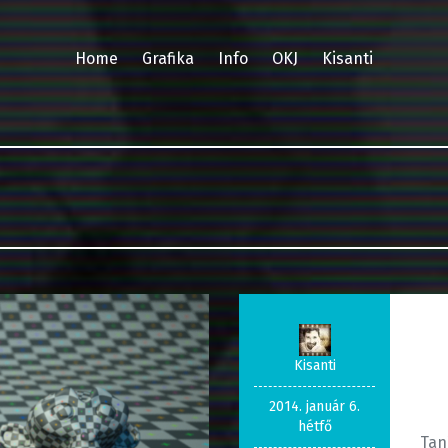
Home
Grafika
Info
OKJ
Kisanti
Kisanti
2014. január 6.
hétfő
Tan