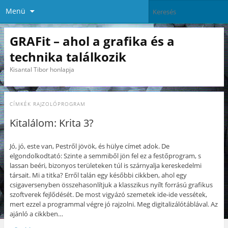
Menü
GRAFit – ahol a grafika és a
technika találkozik
Kisantal Tibor honlapja
CÍMKÉK
RAJZOLÓPROGRAM
Kitalálom: Krita 3?
Jó, jó, este van, Pestről jövök, és hülye címet adok. De
elgondolkodtató: Szinte a semmiből jön fel ez a festőprogram, s
lassan beéri, bizonyos területeken túl is szárnyalja kereskedelmi
társait. Mi a titka? Erről talán egy későbbi cikkben, ahol egy
csigaversenyben összehasonlítjuk a klasszikus nyílt forrású grafikus
szoftverek fejlődését. De most vigyázó szemetek ide-ide vessétek,
mert ezzel a programmal végre jó rajzolni. Meg digitalizálótáblával. Az
ajánló a cikkben…