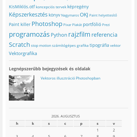
b
a
b
)
a
n
l
KisMiklós.otf
képregény
koncepciós tervek
n
n
a
n
y
k
Képszerkesztés
OKJ
könyv
Nagymaros
Paint helyettesítő
y
í
b
í
l
a
Photoshop
portfólió
l
i
n
Paint killer
Pixar
Plakát
Prezi
i
k
n
k
m
y
programozás
rajzfilm
referencia
Python
m
e
í
e
g
l
g
)
i
Scratch
tipográfia
stop motion
számítógépes grafika
vektor
)
k
m
Vektorgrafika
e
g
)
Legnépszerűbb bejegyzések és oldalak
Vektoros illusztráció Photoshopban
2026. AUGUSZTUS
h
k
s
c
p
s
v
1
2
3
4
5
6
7
8
9