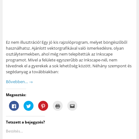
Ez nem illusztráció! Egy jó kis rajzolóprogram, melyet böngészőből
használhatsz. Ajánlott vektorgrafikával való ismerkedésre, olyan
osztálytermekben, ahol még nem telepítettük az Inkscape
programot. Mivel a felülete egyszerűbb az Inkscape-nél, nem
tévednek el a gyerekek a sok lehetőség között. Néhány szempont és
segédanyag a továbbiakban:
Bővebben…
→
Megosztás:
F
K
K
K
A
a
a
a
a
j
c
t
t
t
á
e
t
t
t
n
b
i
i
i
l
Tetszett a bejegyzés?
o
n
n
n
á
o
t
t
t
s
k
s
s
s
e
Betöltés...
o
i
o
i
g
n
d
n
d
y