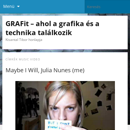
Menü
GRAFit – ahol a grafika és a
technika találkozik
Kisantal Tibor honlapja
CÍMKÉK
MUSIC VIDEO
Maybe I Will, Julia Nunes (me)