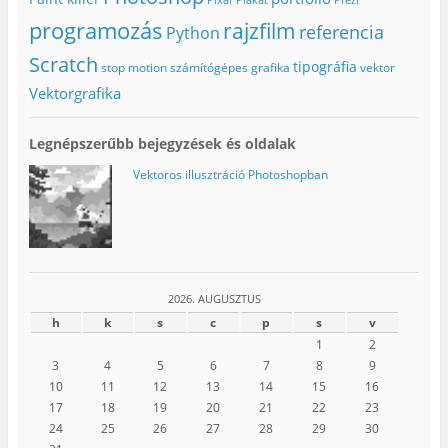
i
k
n
k
m
y
programozás
rajzfilm
referencia
Python
m
e
í
e
g
l
g
)
i
Scratch
tipográfia
stop motion
számítógépes grafika
vektor
)
k
m
Vektorgrafika
e
g
)
Legnépszerűbb bejegyzések és oldalak
Vektoros illusztráció Photoshopban
2026. AUGUSZTUS
h
k
s
c
p
s
v
1
2
3
4
5
6
7
8
9
10
11
12
13
14
15
16
17
18
19
20
21
22
23
24
25
26
27
28
29
30