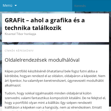
Menü
GRAFit – ahol a grafika és a
technika találkozik
Kisantal Tibor honlapja
CÍMKÉK
KÉPESKÖNYV
Oldalelrendezések modulhálóval
Képes portfólió készítésénél óhatatlanul bele fogsz futni abba a
kérdésbe, hogyan rendezd el az oldalon, oldalpáron a képeidet. Nem
árt ilyenkor, ha valamilyen keretrendszert, úgynevezett modulhálót
alkalmazol.
Tudom, hogy sokkal izgalmasabb minden oldalpárral külön
szenvedni, valami fantasztikus kompozíciót kitalálni. De ne felejtsd el,
hogy a portfólió olyan mint a kiállítás: Egy szépen rendezett
kiállításon a képeken van a hangsúly, nem az elrendezésen. Emiatt