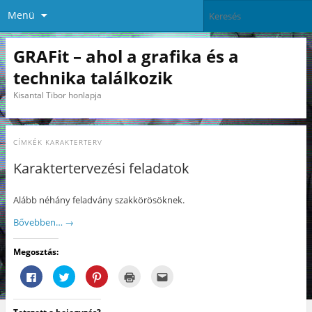
Menü
GRAFit – ahol a grafika és a
technika találkozik
Kisantal Tibor honlapja
CÍMKÉK
KARAKTERTERV
Karaktertervezési feladatok
Alább néhány feladvány szakkörösöknek.
Bővebben…
→
Megosztás:
F
K
K
K
A
a
a
a
a
j
c
t
t
t
á
e
t
t
t
n
b
i
i
i
l