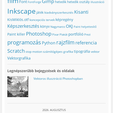
film
Gimp
a
b
n
e
i
Font
hetedik
hetedik osztály
FontForge
illusztráció
b
l
(
g
k
l
a
Ú
)
m
Inkscape
a
k
j
e
Kisanti
játék
kiadványszerkesztés
k
b
a
g
b
a
b
)
a
n
l
KisMiklós.otf
képregény
koncepciós tervek
n
n
a
n
y
k
Képszerkesztés
OKJ
könyv
Nagymaros
Paint helyettesítő
y
í
b
í
l
a
Photoshop
portfólió
l
i
n
Paint killer
Pixar
Plakát
Prezi
i
k
n
k
m
y
programozás
rajzfilm
referencia
Python
m
e
í
e
g
l
g
)
i
Scratch
tipográfia
stop motion
számítógépes grafika
vektor
)
k
m
Vektorgrafika
e
g
)
Legnépszerűbb bejegyzések és oldalak
Vektoros illusztráció Photoshopban
2026. AUGUSZTUS