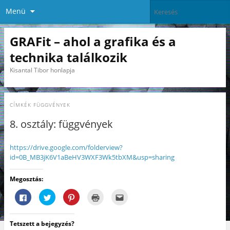
Menü
GRAFit – ahol a grafika és a
technika találkozik
Kisantal Tibor honlapja
CÍMKÉK
FÜGGVÉNYEK
8. osztály: függvények
https://drive.google.com/folderview?
id=0B_MB3jK6V1aBeHV3WXF3Wk5tbXM&usp=sharing
Megosztás:
F
K
K
K
A
a
a
a
a
j
c
t
t
t
á
e
t
t
t
n
b
i
i
i
l
Tetszett a bejegyzés?
o
n
n
n
á