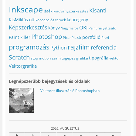
b
l
(
g
k
l
a
Ú
)
m
Inkscape
a
k
j
e
Kisanti
játék
kiadványszerkesztés
k
b
a
g
b
a
b
)
a
n
l
KisMiklós.otf
képregény
koncepciós tervek
n
n
a
n
y
k
Képszerkesztés
OKJ
könyv
Nagymaros
Paint helyettesítő
y
í
b
í
l
a
Photoshop
portfólió
l
i
n
Paint killer
Pixar
Plakát
Prezi
i
k
n
k
m
y
programozás
rajzfilm
referencia
Python
m
e
í
e
g
l
g
)
i
Scratch
tipográfia
stop motion
számítógépes grafika
vektor
)
k
m
Vektorgrafika
e
g
)
Legnépszerűbb bejegyzések és oldalak
Vektoros illusztráció Photoshopban
2026. AUGUSZTUS
h
k
s
c
p
s
v